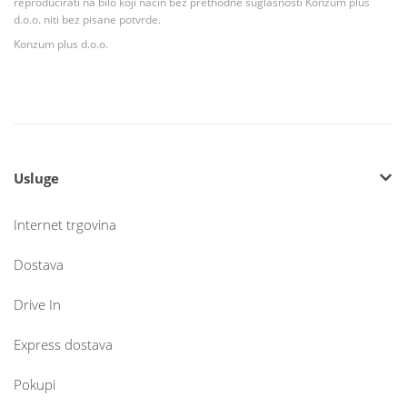
reproducirati na bilo koji način bez prethodne suglasnosti Konzum plus
d.o.o. niti bez pisane potvrde.
Konzum plus d.o.o.
Usluge
Internet trgovina
Dostava
Drive In
Express dostava
Pokupi