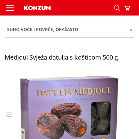
Medjoul Svježa datulja s košticom 500 g - Konzu
SUHO VOĆE I POVRĆE, ORAŠASTO
Medjoul Svježa datulja s košticom 500 g