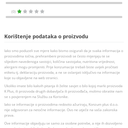
(0)
Korištenje podataka o proizvodu
Iako smo poduzeli sve mjere kako bismo osigurali da je svaka informacija o
proizvodima točna, prehrambeni proizvodi se često mijenjaju te se
slijedom navedenoga sastojci, količina sastojaka, nutritivna vrijednost,
alergeni mogu promjeniti. Prije konzumacije trebali biste uvijek pročitati
etiketu tj. deklaraciju proizvoda, a ne se oslanjati isključivo na informacije
koje su objavljene na web stranici.
Ukoliko imate bilo kakvih pitanja ili želite savjet o bilo kojoj marki proizvoda
K Plus, ili proizvoda drugih dobavljača ili proizvođača, molimo obratite nam
se s povjerenjem na Službu za Korisnike.
Iako se informacije o proizvodima redovito ažuriraju, Konzum plus d.o.o.
nije odgovoran za netočne informacije. Ovo ne utječe na vaša zakonska
prava.
Ove informacije objavljuju se samo za osobne potrebe, a nije ih dozvoljeno