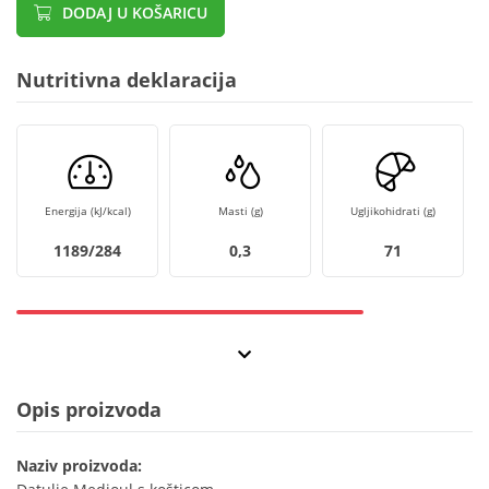
DODAJ U KOŠARICU
Nutritivna deklaracija
Energija (kJ/kcal)
Masti (g)
Ugljikohidrati (g)
1189/284
0,3
71
Opis proizvoda
Naziv proizvoda: