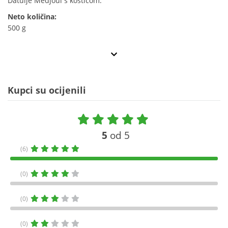
Datulje Medjoul s košticom.
Neto količina:
500 g
Kupci su ocijenili
5
od 5
(6)
(0)
(0)
(0)