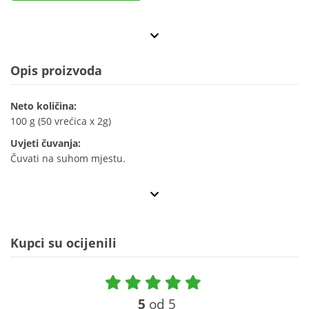
Opis proizvoda
Neto količina:
100 g (50 vrećica x 2g)
Uvjeti čuvanja:
Čuvati na suhom mjestu.
Kupci su ocijenili
5
od 5