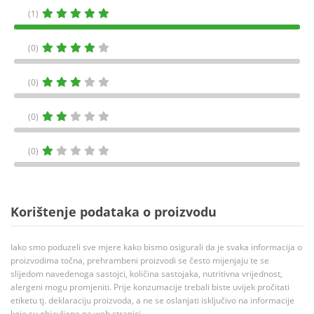
(1)
(0)
(0)
(0)
(0)
Korištenje podataka o proizvodu
Iako smo poduzeli sve mjere kako bismo osigurali da je svaka informacija o
proizvodima točna, prehrambeni proizvodi se često mijenjaju te se
slijedom navedenoga sastojci, količina sastojaka, nutritivna vrijednost,
alergeni mogu promjeniti. Prije konzumacije trebali biste uvijek pročitati
etiketu tj. deklaraciju proizvoda, a ne se oslanjati isključivo na informacije
koje su objavljene na web stranici.