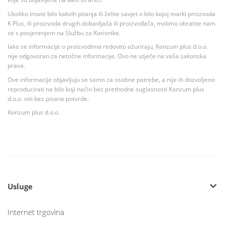
Ukoliko imate bilo kakvih pitanja ili želite savjet o bilo kojoj marki proizvoda
K Plus, ili proizvoda drugih dobavljača ili proizvođača, molimo obratite nam
se s povjerenjem na Službu za Korisnike.
Iako se informacije o proizvodima redovito ažuriraju, Konzum plus d.o.o.
nije odgovoran za netočne informacije. Ovo ne utječe na vaša zakonska
prava.
Ove informacije objavljuju se samo za osobne potrebe, a nije ih dozvoljeno
reproducirati na bilo koji način bez prethodne suglasnosti Konzum plus
d.o.o. niti bez pisane potvrde.
Konzum plus d.o.o.
Usluge
Internet trgovina