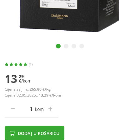
(1)
13
29
€/kom
Cijena za j.m.:
265,80 €/kg
Cijena 02.05.2025.:
13,29 €/kom
kom
DODAJ U KOŠARICU