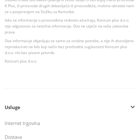
K Plus, ili proizvoda drugih dobavljača ili proizvođača, molimo obratite nam
se s povjerenjem na Službu za Korisnike.
Iako se informacije o proizvodima redovito ažuriraju, Konzum plus d.o.o.
nije odgovoran za netočne informacije. Ovo ne utječe na vaša zakonska
prava.
Ove informacije objavljuju se samo za osobne potrebe, a nije ih dozvoljeno
reproducirati na bilo koji način bez prethodne suglasnosti Konzum plus
d.o.o. niti bez pisane potvrde.
Konzum plus d.o.o.
Usluge
Internet trgovina
Dostava