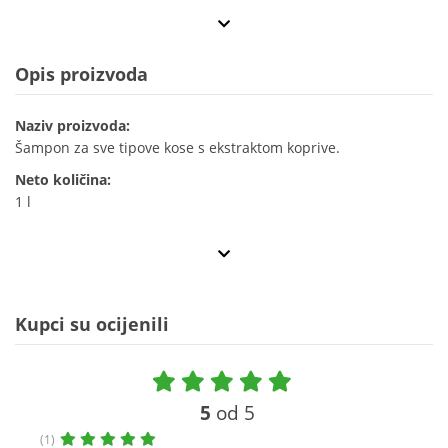
Opis proizvoda
Naziv proizvoda:
Šampon za sve tipove kose s ekstraktom koprive.
Neto količina:
1 l
Kupci su ocijenili
5
od 5
(1)