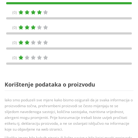
(0)
(0)
(0)
(0)
Korištenje podataka o proizvodu
Iako smo poduzeli sve mjere kako bismo osigurali da je svaka informacija o
proizvodima točna, prehrambeni proizvodi se često mijenjaju te se
slijedom navedenoga sastojci, količina sastojaka, nutritivna vrijednost,
alergeni mogu promjeniti. Prije konzumacije trebali biste uvijek pročitati
etiketu tj. deklaraciju proizvoda, a ne se oslanjati isključivo na informacije
koje su objavljene na web stranici.
Ukoliko imate bilo kakvih pitanja ili želite savjet o bilo kojoj marki proizvoda