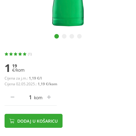
(1)
1
19
€/kom
Cijena za j.m.:
1,19 €/l
Cijena 02.05.2025.:
1,19 €/kom
kom
DODAJ U KOŠARICU