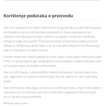
Korištenje podataka o proizvodu
Iako smo poduzeli sve mjere kako bismo osigurali da je svaka informacija o
proizvodima točna, prehrambeni proizvodi se često mijenjaju te se
slijedom navedenoga sastojci, količina sastojaka, nutritivna vrijednost,
alergeni mogu promjeniti. Prije konzumacije trebali biste uvijek pročitati
etiketu tj. deklaraciju proizvoda, a ne se oslanjati isključivo na informacije
koje su objavljene na web stranici.
Ukoliko imate bilo kakvih pitanja ili želite savjet o bilo kojoj marki proizvoda
K Plus, ili proizvoda drugih dobavljača ili proizvođača, molimo obratite nam
se s povjerenjem na Službu za Korisnike.
Iako se informacije o proizvodima redovito ažuriraju, Konzum plus d.o.o.
nije odgovoran za netočne informacije. Ovo ne utječe na vaša zakonska
prava.
Ove informacije objavljuju se samo za osobne potrebe, a nije ih dozvoljeno
reproducirati na bilo koji način bez prethodne suglasnosti Konzum plus
d.o.o. niti bez pisane potvrde.
Konzum plus d.o.o.