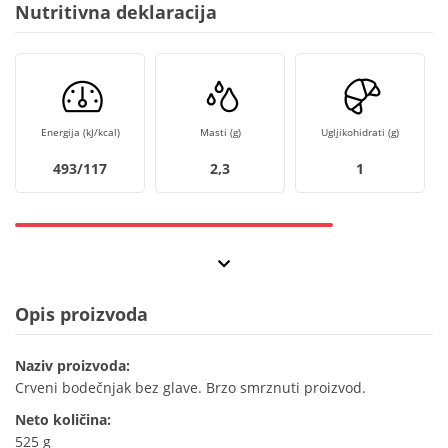
Nutritivna deklaracija
Energija (kJ/kcal)
Masti (g)
Ugljikohidrati (g)
493/117
2,3
1
Opis proizvoda
Naziv proizvoda:
Crveni bodečnjak bez glave. Brzo smrznuti proizvod.
Neto količina:
525 g