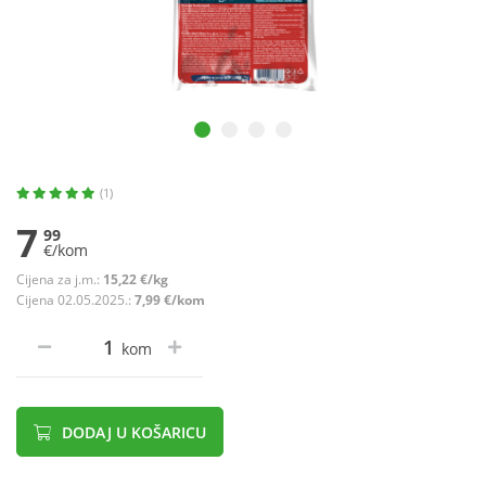
(1)
7
99
€/kom
Cijena za j.m.:
15,22 €/kg
Cijena 02.05.2025.:
7,99 €/kom
kom
DODAJ U KOŠARICU