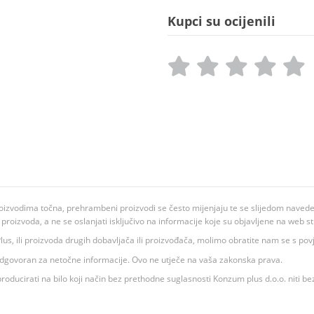
Kupci su ocijenili
oizvodima točna, prehrambeni proizvodi se često mijenjaju te se slijedom navedeno
ju proizvoda, a ne se oslanjati isključivo na informacije koje su objavljene na web st
 K Plus, ili proizvoda drugih dobavljača ili proizvođača, molimo obratite nam se s p
 odgovoran za netočne informacije. Ovo ne utječe na vaša zakonska prava.
roducirati na bilo koji način bez prethodne suglasnosti Konzum plus d.o.o. niti be