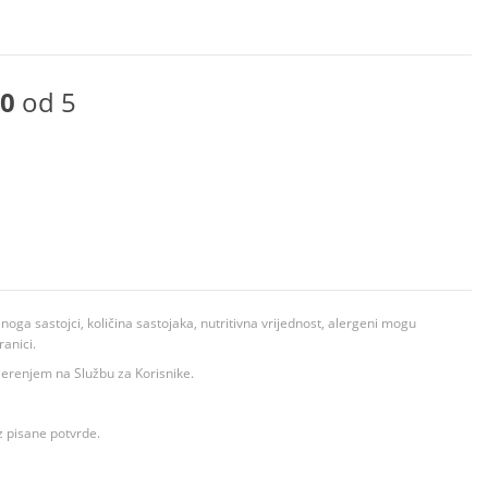
0
od 5
ga sastojci, količina sastojaka, nutritivna vrijednost, alergeni mogu
ranici.
ovjerenjem na Službu za Korisnike.
z pisane potvrde.