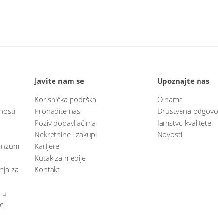
Javite nam se
Upoznajte nas
Korisnička podrška
O nama
nosti
Pronađite nas
Društvena odgovo
Poziv dobavljačima
Jamstvo kvalitete
Nekretnine i zakupi
Novosti
 Konzum
Karijere
Kutak za medije
anja za
Kontakt
e u
ci