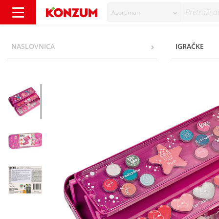
Asortiman
Create it Make-up set u limenoj kutiji - Konz
NASLOVNICA
IGRAČKE