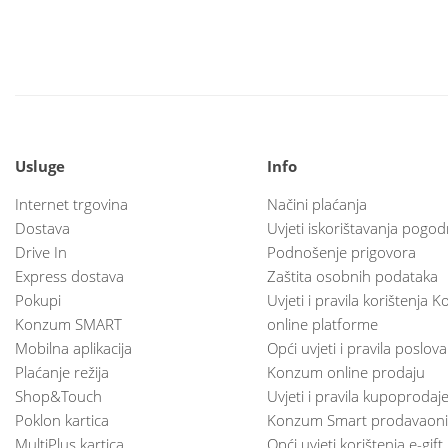
Usluge
Info
Internet trgovina
Načini plaćanja
Dostava
Uvjeti iskorištavanja pogod
Drive In
Podnošenje prigovora
Express dostava
Zaštita osobnih podataka
Pokupi
Uvjeti i pravila korištenja
Konzum SMART
online platforme
Mobilna aplikacija
Opći uvjeti i pravila poslov
Plaćanje režija
Konzum online prodaju
Shop&Touch
Uvjeti i pravila kupoprodaj
Poklon kartica
Konzum Smart prodavaoni
MultiPlus kartica
Opći uvjeti korištenja e-gift