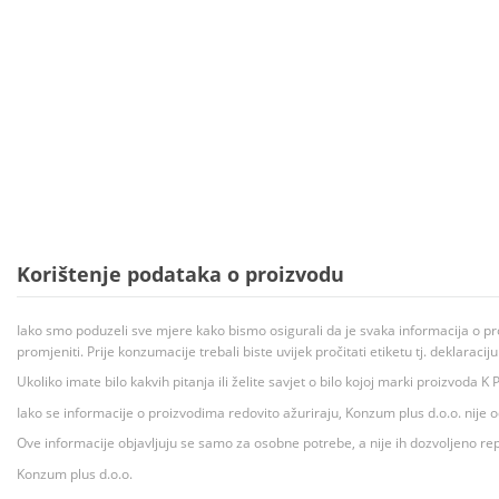
Korištenje podataka o proizvodu
Iako smo poduzeli sve mjere kako bismo osigurali da je svaka informacija o pr
promjeniti. Prije konzumacije trebali biste uvijek pročitati etiketu tj. deklaraci
Ukoliko imate bilo kakvih pitanja ili želite savjet o bilo kojoj marki proizvoda
Iako se informacije o proizvodima redovito ažuriraju, Konzum plus d.o.o. nije
Ove informacije objavljuju se samo za osobne potrebe, a nije ih dozvoljeno rep
Konzum plus d.o.o.