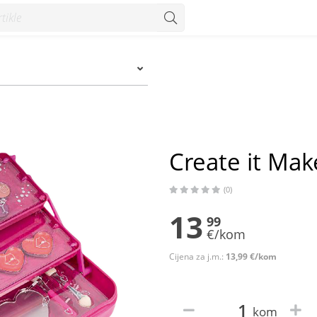
um
Create it Make
(0)
13
99
€/kom
Cijena za j.m.:
13,99 €/kom
kom