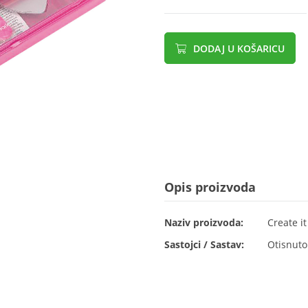
DODAJ U KOŠARICU
Opis proizvoda
Naziv proizvoda:
Create it
Sastojci / Sastav:
Otisnuto