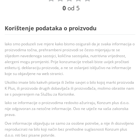
0
od 5
Korištenje podataka o proizvodu
Iako smo poduzeli sve mjere kako bismo osigurali da je svaka informacija o
proizvodima točna, prehrambeni proizvodi se često mijenjaju te se
slijedom navedenoga sastojci, količina sastojaka, nutritivna vrijednost,
alergeni mogu promjeniti. Prije konzumacije trebali biste uvijek pročitati
etiketu tj. deklaraciju proizvoda, a ne se oslanjati isključivo na informacije
koje su objavljene na web stranici.
Ukoliko imate bilo kakvih pitanja ili želite savjet o bilo kojoj marki proizvoda
K Plus, ili proizvoda drugih dobavljača ili proizvođača, molimo obratite nam
se s povjerenjem na Službu za Korisnike.
Iako se informacije o proizvodima redovito ažuriraju, Konzum plus d.o.o.
nije odgovoran za netočne informacije. Ovo ne utječe na vaša zakonska
prava.
Ove informacije objavljuju se samo za osobne potrebe, a nije ih dozvoljeno
reproducirati na bilo koji način bez prethodne suglasnosti Konzum plus
d.o.o. niti bez pisane potvrde.