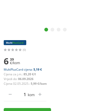
Multi
PlusCard
(0)
6
39
€/kom
MultiPlusCard cijena:
5,19 €
Cijena za j.m.:
85,20 €/l
Vrijedi do:
06.09.2026
Cijena 02.05.2025.:
5,99 €/kom
kom