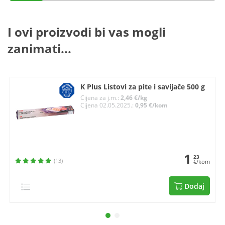
I ovi proizvodi bi vas mogli
zanimati...
K Plus Listovi za pite i savijače 500 g
Cijena za j.m.:
2,46 €/kg
Cijena 02.05.2025.:
0,95 €/kom
1
23
(13)
€/kom
Dodaj