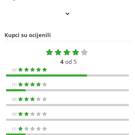
Kupci su ocijenili
4
od 5
(4)
(1)
(0)
(0)
(1)