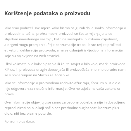
Korištenje podataka o proizvodu
Iako smo poduzeli sve mjere kako bismo osigurali da je svaka informacija o
proizvodima točna, prehrambeni proizvodi se često mijenjaju te se
slijedom navedenoga sastojci, količina sastojaka, nutritivna vrijednost,
alergeni mogu promjeniti. Prije konzumacije trebali biste uvijek pročitati
etiketu tj. deklaraciju proizvoda, a ne se oslanjati isključivo na informacije
koje su objavljene na web stranici.
Ukoliko imate bilo kakvih pitanja ili želite savjet o bilo kojoj marki proizvoda
K Plus, ili proizvoda drugih dobavljača ili proizvođača, molimo obratite nam
se s povjerenjem na Službu za Korisnike.
Iako se informacije o proizvodima redovito ažuriraju, Konzum plus d.o.o.
nije odgovoran za netočne informacije. Ovo ne utječe na vaša zakonska
prava.
Ove informacije objavljuju se samo za osobne potrebe, a nije ih dozvoljeno
reproducirati na bilo koji način bez prethodne suglasnosti Konzum plus
d.o.o. niti bez pisane potvrde.
Konzum plus d.o.o.