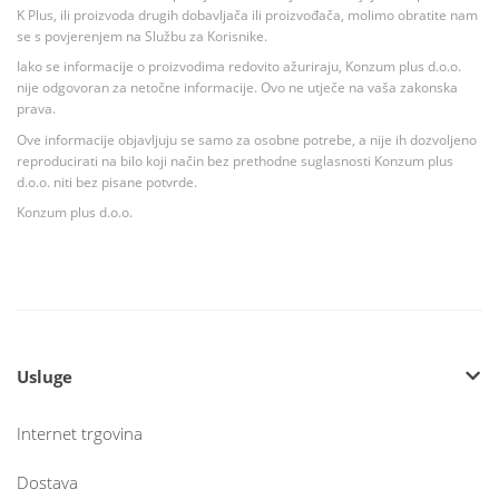
K Plus, ili proizvoda drugih dobavljača ili proizvođača, molimo obratite nam
se s povjerenjem na Službu za Korisnike.
Iako se informacije o proizvodima redovito ažuriraju, Konzum plus d.o.o.
nije odgovoran za netočne informacije. Ovo ne utječe na vaša zakonska
prava.
Ove informacije objavljuju se samo za osobne potrebe, a nije ih dozvoljeno
reproducirati na bilo koji način bez prethodne suglasnosti Konzum plus
d.o.o. niti bez pisane potvrde.
Konzum plus d.o.o.
Usluge
Internet trgovina
Dostava