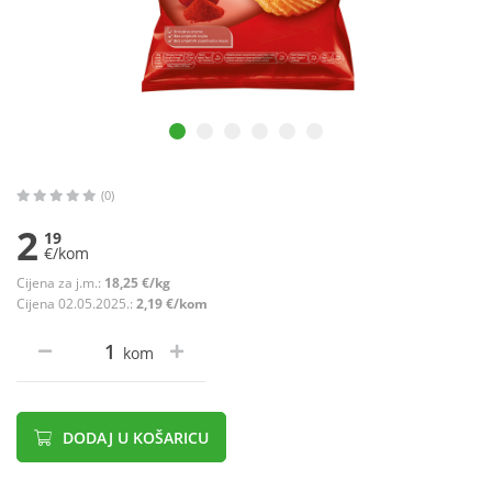
(0)
2
19
€/kom
Cijena za j.m.:
18,25 €/kg
Cijena 02.05.2025.:
2,19 €/kom
kom
DODAJ U KOŠARICU