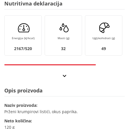
Nutritivna deklaracija
Energija (kJ/kcal)
Masti (g)
Ugljikohidrati (g)
2167/520
32
49
Opis proizvoda
Naziv proizvoda:
Prženi krumpirovi listići, okus paprika.
Neto količina:
120 g