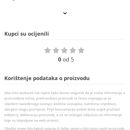
Kupci su ocijenili
0
od 5
Korištenje podataka o proizvodu
Iako smo poduzeli sve mjere kako bismo osigurali da je svaka informacija o
proizvodima točna, prehrambeni proizvodi se često mijenjaju te se
slijedom navedenoga sastojci, količina sastojaka, nutritivna vrijednost,
alergeni mogu promjeniti. Prije konzumacije trebali biste uvijek pročitati
etiketu tj. deklaraciju proizvoda, a ne se oslanjati isključivo na informacije
koje su objavljene na web stranici.
Ukoliko imate bilo kakvih pitanja ili želite savjet o bilo kojoj marki proizvoda