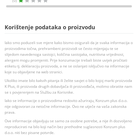
(0)
Korištenje podataka o proizvodu
Iako smo poduzeli sve mjere kako bismo osigurali da je svaka informacija o
proizvodima točna, prehrambeni proizvodi se često mijenjaju te se
slijedom navedenoga sastojci, količina sastojaka, nutritivna vrijednost,
alergeni mogu promjeniti. Prije konzumacije trebali biste uvijek pročitati
etiketu tj. deklaraciju proizvoda, a ne se oslanjati isključivo na informacije
koje su objavljene na web stranici.
Ukoliko imate bilo kakvih pitanja ili želite savjet o bilo kojoj marki proizvoda
K Plus, ili proizvoda drugih dobavljača ili proizvođača, molimo obratite nam
se s povjerenjem na Službu za Korisnike.
Iako se informacije o proizvodima redovito ažuriraju, Konzum plus d.o.o.
nije odgovoran za netočne informacije. Ovo ne utječe na vaša zakonska
prava.
Ove informacije objavljuju se samo za osobne potrebe, a nije ih dozvoljeno
reproducirati na bilo koji način bez prethodne suglasnosti Konzum plus
d.o.o. niti bez pisane potvrde.