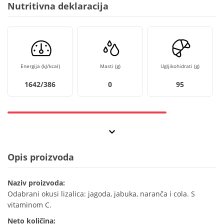
Nutritivna deklaracija
Energija (kJ/kcal)
Masti (g)
Ugljikohidrati (g)
1642/386
0
95
Opis proizvoda
Naziv proizvoda:
Odabrani okusi lizalica: jagoda, jabuka, naranča i cola. S
vitaminom C.
Neto količina: