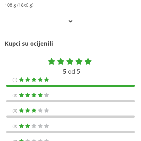
108 g (18x6 g)
Kupci su ocijenili
5
od 5
(1)
(0)
(0)
(0)