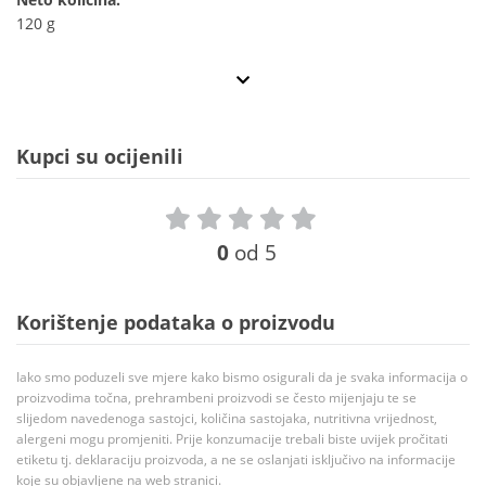
120 g
Kupci su ocijenili
0
od 5
Korištenje podataka o proizvodu
Iako smo poduzeli sve mjere kako bismo osigurali da je svaka informacija o
proizvodima točna, prehrambeni proizvodi se često mijenjaju te se
slijedom navedenoga sastojci, količina sastojaka, nutritivna vrijednost,
alergeni mogu promjeniti. Prije konzumacije trebali biste uvijek pročitati
etiketu tj. deklaraciju proizvoda, a ne se oslanjati isključivo na informacije
koje su objavljene na web stranici.