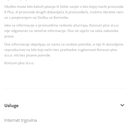
Ukoliko imate bilo kakvih pitanja ili želite savjet o bilo kojoj marki proizvoda
K Plus, ili proizvoda drugih dobavljača ili proizvođača, molimo obratite nam
se s povjerenjem na Službu za Korisnike.
Iako se informacije o proizvodima redovito ažuriraju, Konzum plus d.o.o.
nije odgovoran za netočne informacije. Ovo ne utječe na vaša zakonska
prava.
Ove informacije objavljuju se samo za osobne potrebe, a nije ih dozvoljeno
reproducirati na bilo koji način bez prethodne suglasnosti Konzum plus
d.o.o. niti bez pisane potvrde.
Konzum plus d.o.o.
Usluge
Internet trgovina