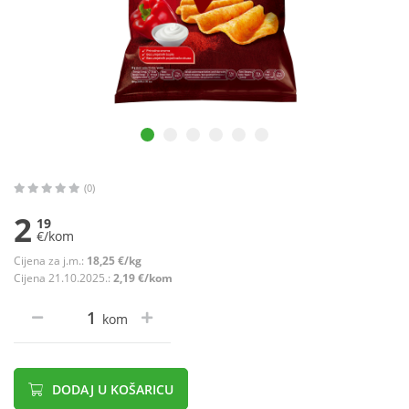
(0)
2
19
€/kom
Cijena za j.m.:
18,25 €/kg
Cijena 21.10.2025.:
2,19 €/kom
kom
DODAJ U KOŠARICU