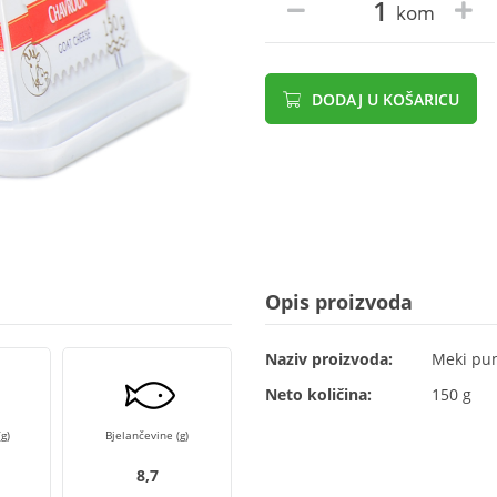
kom
DODAJ U KOŠARICU
Opis proizvoda
Naziv proizvoda:
Meki pun
Neto količina:
150 g
g)
Bjelančevine (g)
8,7