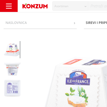
Asortiman
Ile de France Chavroux Kozji sir 150 g - Kon
NASLOVNICA
SIREVI I PRI