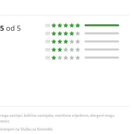
(3)
5
od 5
(0)
(0)
(0)
(0)
ga sastojci, količina sastojaka, nutritivna vrijednost, alergeni mogu
ranici.
ovjerenjem na Službu za Korisnike.