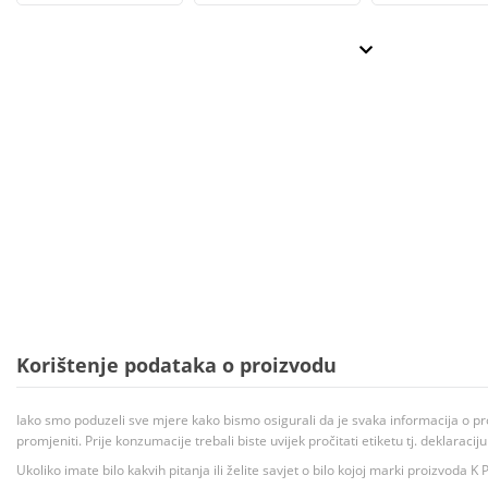
Korištenje podataka o proizvodu
Iako smo poduzeli sve mjere kako bismo osigurali da je svaka informacija o pr
promjeniti. Prije konzumacije trebali biste uvijek pročitati etiketu tj. deklaraci
Ukoliko imate bilo kakvih pitanja ili želite savjet o bilo kojoj marki proizvoda