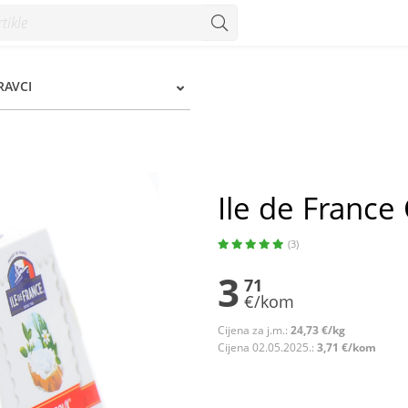
zum
PRAVCI
Ile de France
(3)
3
71
€/kom
Cijena za j.m.:
24,73 €/kg
Cijena 02.05.2025.:
3,71 €/kom