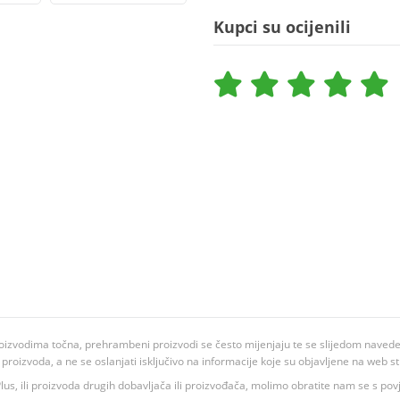
Kupci su ocijenili
oizvodima točna, prehrambeni proizvodi se često mijenjaju te se slijedom navedeno
ju proizvoda, a ne se oslanjati isključivo na informacije koje su objavljene na web st
 K Plus, ili proizvoda drugih dobavljača ili proizvođača, molimo obratite nam se s p