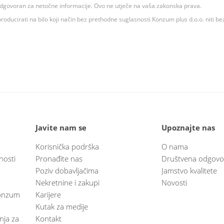
 odgovoran za netočne informacije. Ovo ne utječe na vaša zakonska prava.
roducirati na bilo koji način bez prethodne suglasnosti Konzum plus d.o.o. niti be
Javite nam se
Upoznajte nas
Korisnička podrška
O nama
nosti
Pronađite nas
Društvena odgovo
Poziv dobavljačima
Jamstvo kvalitete
Nekretnine i zakupi
Novosti
 Konzum
Karijere
Kutak za medije
anja za
Kontakt