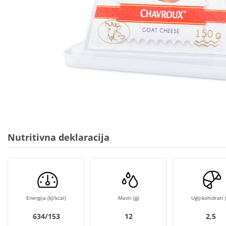
Nutritivna deklaracija
Energija (kJ/kcal)
Masti (g)
Ugljikohidrati (
634/153
12
2,5