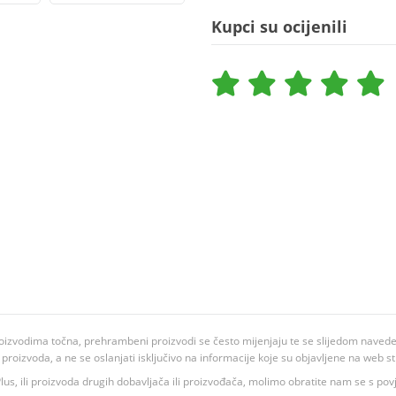
Kupci su ocijenili
oizvodima točna, prehrambeni proizvodi se često mijenjaju te se slijedom navedeno
ju proizvoda, a ne se oslanjati isključivo na informacije koje su objavljene na web st
 K Plus, ili proizvoda drugih dobavljača ili proizvođača, molimo obratite nam se s p