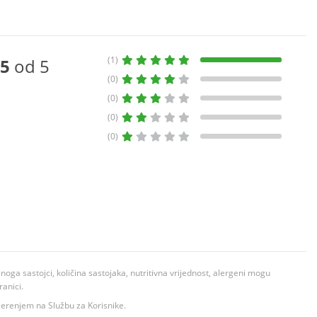
(1)
5
od 5
(0)
(0)
(0)
(0)
ga sastojci, količina sastojaka, nutritivna vrijednost, alergeni mogu
ranici.
ovjerenjem na Službu za Korisnike.