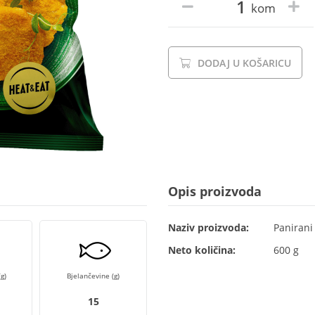
kom
DODAJ U KOŠARICU
Opis proizvoda
Naziv proizvoda:
Panirani 
Neto količina:
600 g
g)
Bjelančevine (g)
15