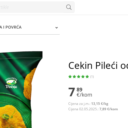
A I POVRĆA
Cekin Pileći o
(1)
7
89
€/kom
Cijena za j.m.:
13,15 €/kg
Cijena 02.05.2025.:
7,89 €/kom