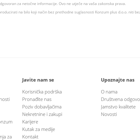
 odgovoran za netočne informacije. Ovo ne utječe na vaša zakonska prava.
roducirati na bilo koji način bez prethodne suglasnosti Konzum plus d.o.o. niti be
Javite nam se
Upoznajte nas
Korisnička podrška
O nama
nosti
Pronađite nas
Društvena odgovo
Poziv dobavljačima
Jamstvo kvalitete
Nekretnine i zakupi
Novosti
 Konzum
Karijere
Kutak za medije
anja za
Kontakt