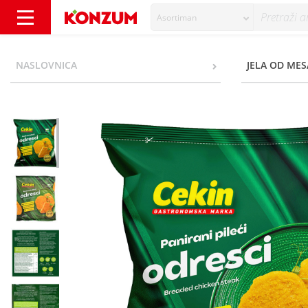
Asortiman
Cekin Pileći odresci 600 g - Konzum
NASLOVNICA
JELA OD MES