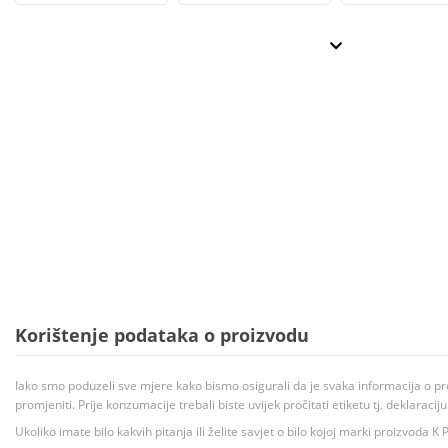
Korištenje podataka o proizvodu
Iako smo poduzeli sve mjere kako bismo osigurali da je svaka informacija o pr
promjeniti. Prije konzumacije trebali biste uvijek pročitati etiketu tj. deklaraci
Ukoliko imate bilo kakvih pitanja ili želite savjet o bilo kojoj marki proizvoda