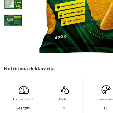
Nutritivna deklaracija
Energija (kJ/kcal)
Masti (g)
Ugljikohidrati (
841/201
9
15