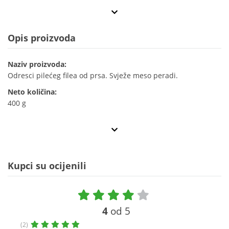
Opis proizvoda
Naziv proizvoda:
Odresci pilećeg filea od prsa. Svježe meso peradi.
Neto količina:
400 g
Kupci su ocijenili
4
od 5
(2)