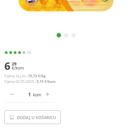
(3)
6
29
€/kom
Cijena za j.m.:
15,73 €/kg
Cijena 02.05.2025.:
5,15 €/kom
kom
DODAJ U KOŠARICU