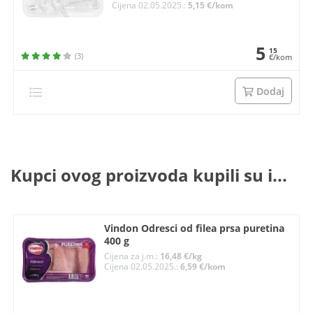
Cijena 02.05.2025.:
5,15 €/kom
5
15
(3)
€/kom
Dodaj
Kupci ovog proizvoda kupili su i...
Vindon Odresci od filea prsa puretina
400 g
Cijena za j.m.:
16,48 €/kg
Cijena 02.05.2025.:
6,59 €/kom