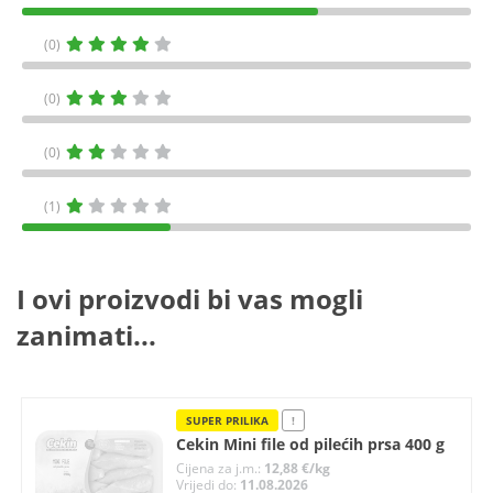
(0)
(0)
(0)
(1)
I ovi proizvodi bi vas mogli
zanimati...
SUPER PRILIKA
!
Cekin Mini file od pilećih prsa 400 g
Cijena za j.m.:
12,88 €/kg
Vrijedi do:
11.08.2026