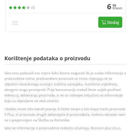
6
59
(5)
€/kom
Dodaj
Korištenje podataka o proizvodu
Iako smo poduzeli sve mjere kako bismo osigurali da je svaka informacija o
proizvodima točna, prehrambeni proizvodi se često mijenjaju te se
slijedom navedenoga sastojci, količina sastojaka, nutritivna vrijednost,
alergeni mogu promjeniti. Prije konzumacije trebali biste uvijek pročitati
etiketu tj. deklaraciju proizvoda, a ne se oslanjati isključivo na informacije
koje su objavljene na web stranici.
Ukoliko imate bilo kakvih pitanja ili želite savjet o bilo kojoj marki proizvoda
K Plus, ili proizvoda drugih dobavljača ili proizvođača, molimo obratite nam
se s povjerenjem na Službu za Korisnike.
Iako se informacije o proizvodima redovito ažuriraju, Konzum plus d.o.o.