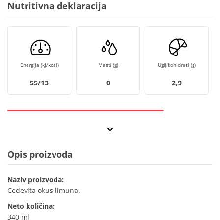
Nutritivna deklaracija
Energija (kJ/kcal)
Masti (g)
Ugljikohidrati (g)
55/13
0
2,9
Opis proizvoda
Naziv proizvoda:
Cedevita okus limuna.
Neto količina:
340 ml