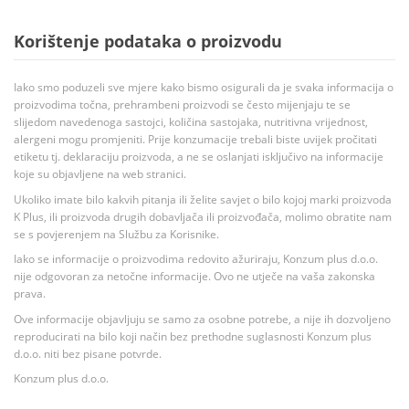
Korištenje podataka o proizvodu
Iako smo poduzeli sve mjere kako bismo osigurali da je svaka informacija o
proizvodima točna, prehrambeni proizvodi se često mijenjaju te se
slijedom navedenoga sastojci, količina sastojaka, nutritivna vrijednost,
alergeni mogu promjeniti. Prije konzumacije trebali biste uvijek pročitati
etiketu tj. deklaraciju proizvoda, a ne se oslanjati isključivo na informacije
koje su objavljene na web stranici.
Ukoliko imate bilo kakvih pitanja ili želite savjet o bilo kojoj marki proizvoda
K Plus, ili proizvoda drugih dobavljača ili proizvođača, molimo obratite nam
se s povjerenjem na Službu za Korisnike.
Iako se informacije o proizvodima redovito ažuriraju, Konzum plus d.o.o.
nije odgovoran za netočne informacije. Ovo ne utječe na vaša zakonska
prava.
Ove informacije objavljuju se samo za osobne potrebe, a nije ih dozvoljeno
reproducirati na bilo koji način bez prethodne suglasnosti Konzum plus
d.o.o. niti bez pisane potvrde.
Konzum plus d.o.o.