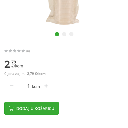
(0)
2
79
€/kom
Cijena za j.m.:
2,79 €/kom
kom
DODAJ U KOŠARICU