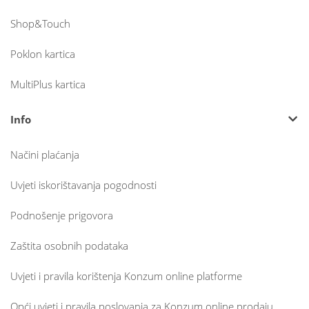
Shop&Touch
Poklon kartica
MultiPlus kartica
Info
Načini plaćanja
Uvjeti iskorištavanja pogodnosti
Podnošenje prigovora
Zaštita osobnih podataka
Uvjeti i pravila korištenja Konzum online platforme
Opći uvjeti i pravila poslovanja za Konzum online prodaju