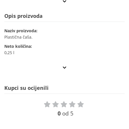
Opis proizvoda
Naziv proizvoda:
Plastična čaša.
Neto količina:
0,25 l
Kupci su ocijenili
0
od 5