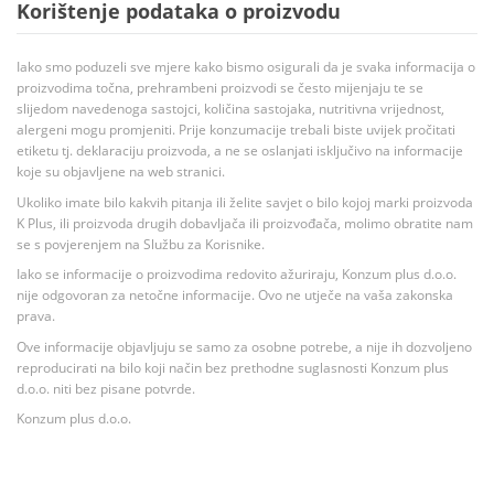
Korištenje podataka o proizvodu
Iako smo poduzeli sve mjere kako bismo osigurali da je svaka informacija o
proizvodima točna, prehrambeni proizvodi se često mijenjaju te se
slijedom navedenoga sastojci, količina sastojaka, nutritivna vrijednost,
alergeni mogu promjeniti. Prije konzumacije trebali biste uvijek pročitati
etiketu tj. deklaraciju proizvoda, a ne se oslanjati isključivo na informacije
koje su objavljene na web stranici.
Ukoliko imate bilo kakvih pitanja ili želite savjet o bilo kojoj marki proizvoda
K Plus, ili proizvoda drugih dobavljača ili proizvođača, molimo obratite nam
se s povjerenjem na Službu za Korisnike.
Iako se informacije o proizvodima redovito ažuriraju, Konzum plus d.o.o.
nije odgovoran za netočne informacije. Ovo ne utječe na vaša zakonska
prava.
Ove informacije objavljuju se samo za osobne potrebe, a nije ih dozvoljeno
reproducirati na bilo koji način bez prethodne suglasnosti Konzum plus
d.o.o. niti bez pisane potvrde.
Konzum plus d.o.o.