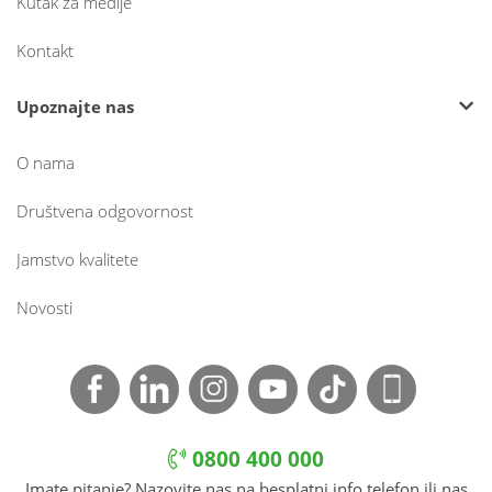
Kutak za medije
Kontakt
Upoznajte nas
O nama
Društvena odgovornost
Jamstvo kvalitete
Novosti
0800 400 000
Imate pitanje? Nazovite nas na besplatni info telefon ili nas