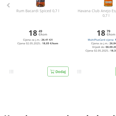
Rum Bacardi Spiced 0,7 l
Havana Club Anejo Es
0,7 l
18
18
49
79
€/kom
€/kom
Cijena za j.m.:
26,41 €/l
MultiPlusCard cijena:
Cijena 02.05.2025.:
18,05 €/kom
Cijena za j.m.:
26,84
Vrijedi do:
06.09.2
Cijena 02.05.2025.:
18,
Dodaj