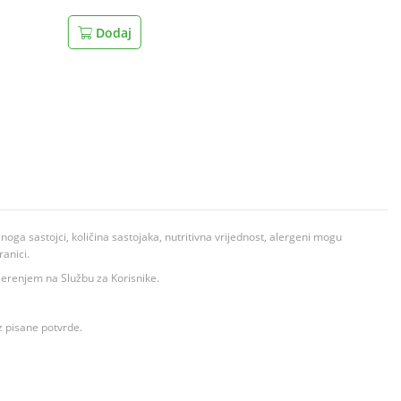
Dodaj
ga sastojci, količina sastojaka, nutritivna vrijednost, alergeni mogu
ranici.
ovjerenjem na Službu za Korisnike.
z pisane potvrde.