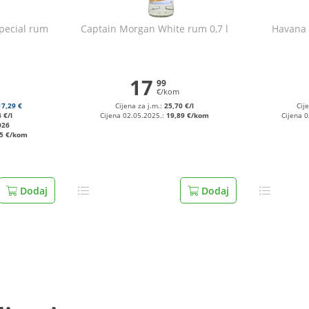
pecial rum
Captain Morgan White rum 0,7 l
Havana 
17
99
€/kom
17,29 €
Cijena za j.m.:
25,70 €/l
Cij
 €/l
Cijena 02.05.2025.:
19,89 €/kom
Cijena 
026
35 €/kom
Dodaj
Dodaj