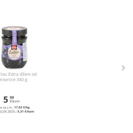
tau Extra džem od
rovnice 340 g
5
99
€/kom
na za j.m.:
17,62 €/kg
02.05.2025.:
5,31 €/kom