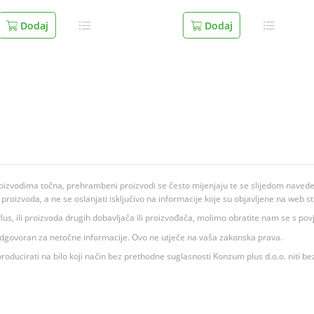
Dodaj
Dodaj
oizvodima točna, prehrambeni proizvodi se često mijenjaju te se slijedom navedeno
ju proizvoda, a ne se oslanjati isključivo na informacije koje su objavljene na web st
 K Plus, ili proizvoda drugih dobavljača ili proizvođača, molimo obratite nam se s p
 odgovoran za netočne informacije. Ovo ne utječe na vaša zakonska prava.
roducirati na bilo koji način bez prethodne suglasnosti Konzum plus d.o.o. niti be