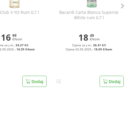
Club 3 YO Rum 0,7 l
Bacardi Carta Blanca Superior
White rum 0,7 l
16
18
99
49
€/kom
€/kom
ena za j.m.:
24,27 €/l
Cijena za j.m.:
26,41 €/l
02.05.2025.:
16,55 €/kom
Cijena 02.05.2025.:
18,05 €/kom
Dodaj
Dodaj