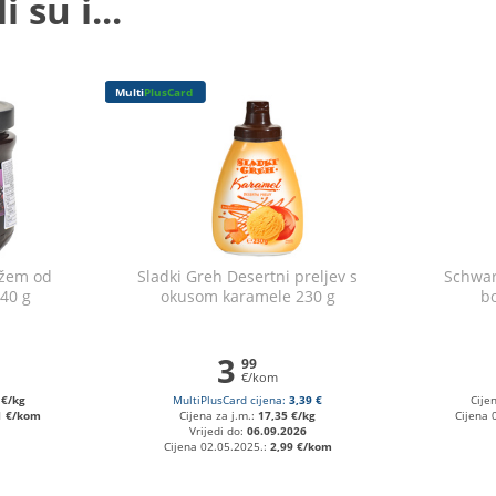
 su i...
Multi
PlusCard
džem od
Sladki Greh Desertni preljev s
Schwar
40 g
okusom karamele 230 g
bo
3
99
€/kom
 €/kg
MultiPlusCard cijena:
3,39 €
Cije
1 €/kom
Cijena za j.m.:
17,35 €/kg
Cijena 
Vrijedi do:
06.09.2026
Cijena 02.05.2025.:
2,99 €/kom