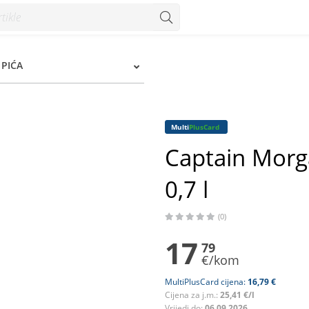
7 l - Konzum
PIĆA
Multi
PlusCard
Captain Morg
0,7 l
(0)
17
79
€/kom
MultiPlusCard cijena:
16,79 €
Cijena za j.m.:
25,41 €/l
Vrijedi do:
06.09.2026