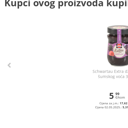
Kupci ovog proizvoda kupili
Schwartau Extra 
šumskog voća 3
5
99
€/kom
Cijena za j.m.:
17,62
Cijena 02.05.2025.:
5,3