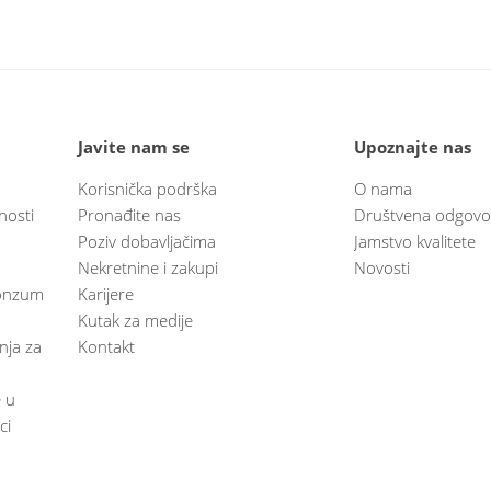
Javite nam se
Upoznajte nas
Korisnička podrška
O nama
nosti
Pronađite nas
Društvena odgovo
Poziv dobavljačima
Jamstvo kvalitete
Nekretnine i zakupi
Novosti
 Konzum
Karijere
Kutak za medije
anja za
Kontakt
e u
ci