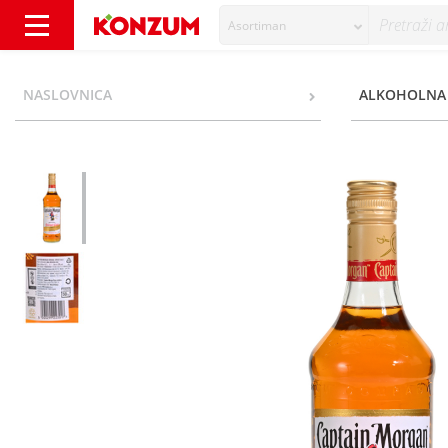
Asortiman
Captain Morgan Original Spiced Gold rum 0,
NASLOVNICA
ALKOHOLNA 