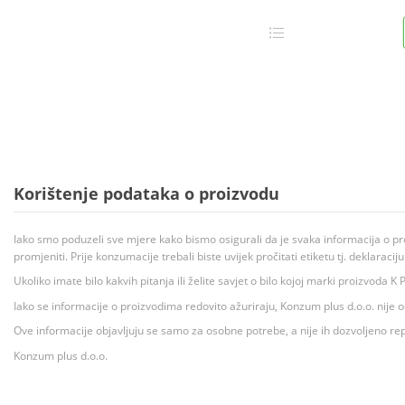
Korištenje podataka o proizvodu
Iako smo poduzeli sve mjere kako bismo osigurali da je svaka informacija o pr
promjeniti. Prije konzumacije trebali biste uvijek pročitati etiketu tj. deklaraci
Ukoliko imate bilo kakvih pitanja ili želite savjet o bilo kojoj marki proizvoda
Iako se informacije o proizvodima redovito ažuriraju, Konzum plus d.o.o. nije
Ove informacije objavljuju se samo za osobne potrebe, a nije ih dozvoljeno rep
Konzum plus d.o.o.