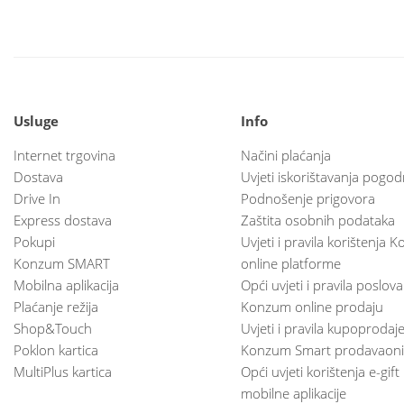
Usluge
Info
Internet trgovina
Načini plaćanja
Dostava
Uvjeti iskorištavanja pogod
Drive In
Podnošenje prigovora
Express dostava
Zaštita osobnih podataka
Pokupi
Uvjeti i pravila korištenja
Konzum SMART
online platforme
Mobilna aplikacija
Opći uvjeti i pravila poslov
Plaćanje režija
Konzum online prodaju
Shop&Touch
Uvjeti i pravila kupoprodaj
Poklon kartica
Konzum Smart prodavaoni
MultiPlus kartica
Opći uvjeti korištenja e-gift
mobilne aplikacije