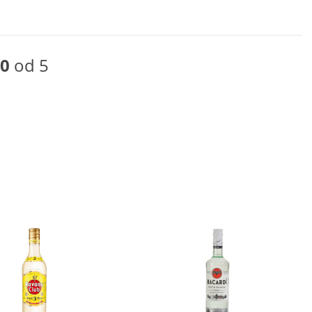
0
od 5