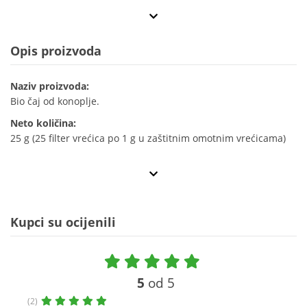
Opis proizvoda
Naziv proizvoda:
Bio čaj od konoplje.
Neto količina:
25 g (25 filter vrećica po 1 g u zaštitnim omotnim vrećicama)
Kupci su ocijenili
5
od 5
(2)