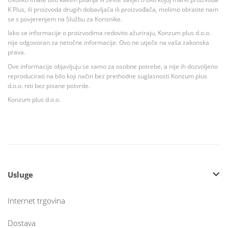
K Plus, ili proizvoda drugih dobavljača ili proizvođača, molimo obratite nam
se s povjerenjem na Službu za Korisnike.
Iako se informacije o proizvodima redovito ažuriraju, Konzum plus d.o.o.
nije odgovoran za netočne informacije. Ovo ne utječe na vaša zakonska
prava.
Ove informacije objavljuju se samo za osobne potrebe, a nije ih dozvoljeno
reproducirati na bilo koji način bez prethodne suglasnosti Konzum plus
d.o.o. niti bez pisane potvrde.
Konzum plus d.o.o.
Usluge
Internet trgovina
Dostava