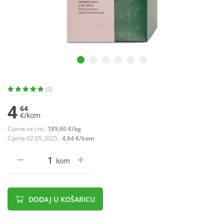
(2)
4
64
€/kom
Cijena za j.m.:
185,60 €/kg
Cijena 02.05.2025.:
4,64 €/kom
kom
DODAJ U KOŠARICU