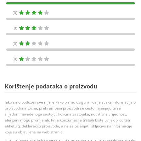
(0)
(0)
(0)
(0)
Korištenje podataka o proizvodu
Iako smo poduzeli sve mjere kako bismo osigurali da je svaka informacija o
proizvodima točna, prehrambeni proizvodi se često mijenjaju te se
slijedom navedenoga sastojci, količina sastojaka, nutritivna vrijednost,
alergeni mogu promjeniti. Prije konzumacije trebali biste uvijek pročitati
etiketu tj. deklaraciju proizvoda, a ne se oslanjati isključivo na informacije
koje su objavljene na web stranici.
Ukoliko imate bilo kakvih pitanja ili želite savjet o bilo kojoj marki proizvoda