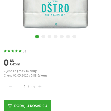
(6)
0
83
€/kom
Cijena za j.m.:
0,83 €/kg
Cijena 02.05.2025.:
0,83 €/kom
kom
DODAJ U KOŠARICU