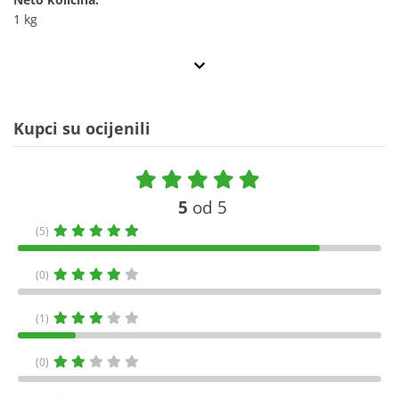
1 kg
Kupci su ocijenili
5
od 5
(5)
(0)
(1)
(0)