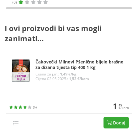
(0)
I ovi proizvodi bi vas mogli
zanimati...
Čakovečki Mlinovi Pšenično bijelo brašno
za dizana tijesta tip 400 1 kg
Cijena za j.m.:
1,49 €/kg
Cijena 02.05.2025.:
1,52 €/kom
1
49
(6)
€/kom
Dodaj