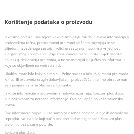
Korištenje podataka o proizvodu
Iako smo poduzeli sve mjere kako bismo osigurali da je svaka informacija o
proizvodima točna, prehrambeni proizvodi se često mijenjaju te se
slijedom navedenoga sastojci, količina sastojaka, nutritivna vrijednost,
alergeni mogu promjeniti. Prije konzumacije trebali biste uvijek pročitati
etiketu tj. deklaraciju proizvoda, a ne se oslanjati isključivo na informacije
koje su objavljene na web stranici.
Ukoliko imate bilo kakvih pitanja ili želite savjet o bilo kojoj marki proizvoda
K Plus, ili proizvoda drugih dobavljača ili proizvođača, molimo obratite nam
se s povjerenjem na Službu za Korisnike.
Iako se informacije o proizvodima redovito ažuriraju, Konzum plus d.o.o.
nije odgovoran za netočne informacije. Ovo ne utječe na vaša zakonska
prava.
Ove informacije objavljuju se samo za osobne potrebe, a nije ih dozvoljeno
reproducirati na bilo koji način bez prethodne suglasnosti Konzum plus
d.o.o. niti bez pisane potvrde.
Konzum plus d.o.o.