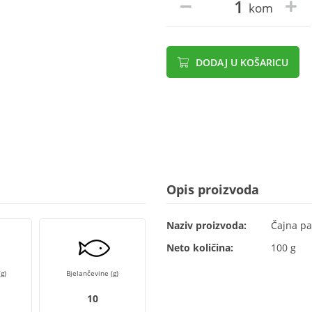
kom
DODAJ U KOŠARICU
Opis proizvoda
Naziv proizvoda:
Čajna pa
Neto količina:
100 g
g)
Bjelančevine (g)
10