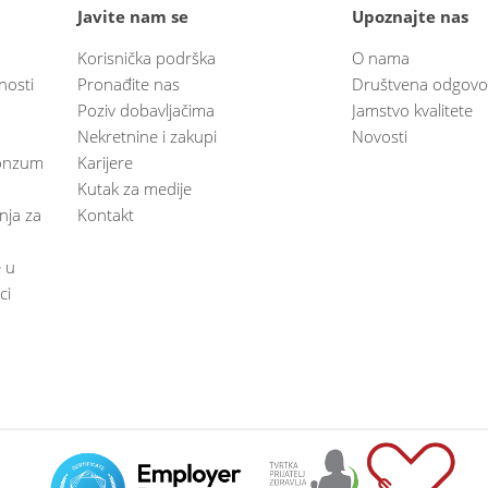
Javite nam se
Upoznajte nas
Korisnička podrška
O nama
nosti
Pronađite nas
Društvena odgovo
Poziv dobavljačima
Jamstvo kvalitete
Nekretnine i zakupi
Novosti
 Konzum
Karijere
Kutak za medije
anja za
Kontakt
e u
ci