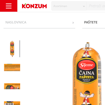
Asortiman
Sljeme Čajna pašteta u ovitku 100 g - Konzu
NASLOVNICA
PAŠTETE