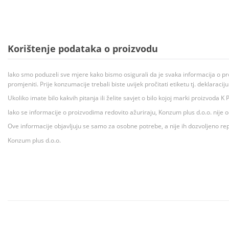
Korištenje podataka o proizvodu
Iako smo poduzeli sve mjere kako bismo osigurali da je svaka informacija o pr
promjeniti. Prije konzumacije trebali biste uvijek pročitati etiketu tj. deklaraci
Ukoliko imate bilo kakvih pitanja ili želite savjet o bilo kojoj marki proizvoda
Iako se informacije o proizvodima redovito ažuriraju, Konzum plus d.o.o. nije
Ove informacije objavljuju se samo za osobne potrebe, a nije ih dozvoljeno rep
Konzum plus d.o.o.