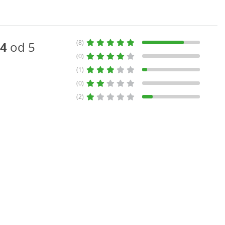
(8)
4
od 5
(0)
(1)
(0)
(2)