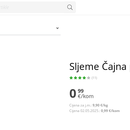
m
Sljeme Čajna 
(11)
0
99
€/kom
Cijena za j.m.:
9,90 €/kg
Cijena 02.05.2025.:
0,99 €/kom