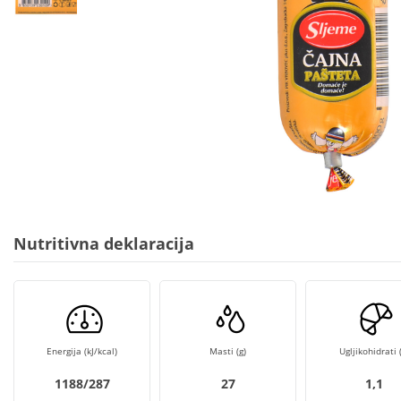
Nutritivna deklaracija
Energija (kJ/kcal)
Masti (g)
Ugljikohidrati (
1188/287
27
1,1