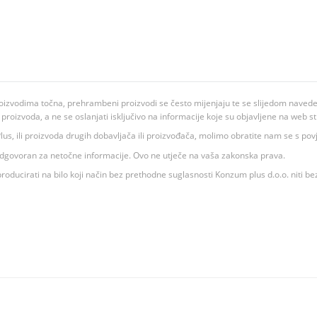
oizvodima točna, prehrambeni proizvodi se često mijenjaju te se slijedom navedeno
ju proizvoda, a ne se oslanjati isključivo na informacije koje su objavljene na web st
 K Plus, ili proizvoda drugih dobavljača ili proizvođača, molimo obratite nam se s p
 odgovoran za netočne informacije. Ovo ne utječe na vaša zakonska prava.
roducirati na bilo koji način bez prethodne suglasnosti Konzum plus d.o.o. niti be