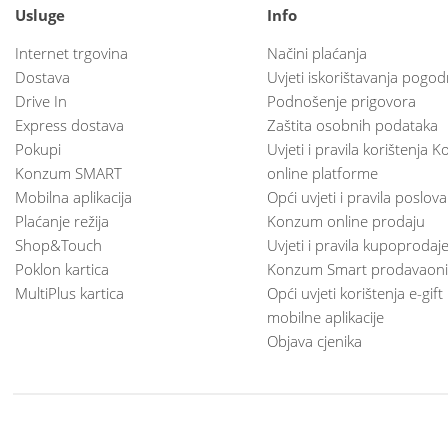
Usluge
Info
Internet trgovina
Načini plaćanja
Dostava
Uvjeti iskorištavanja pogod
Drive In
Podnošenje prigovora
Express dostava
Zaštita osobnih podataka
Pokupi
Uvjeti i pravila korištenja
Konzum SMART
online platforme
Mobilna aplikacija
Opći uvjeti i pravila poslov
Plaćanje režija
Konzum online prodaju
Shop&Touch
Uvjeti i pravila kupoprodaj
Poklon kartica
Konzum Smart prodavaoni
MultiPlus kartica
Opći uvjeti korištenja e-gift
mobilne aplikacije
Objava cjenika