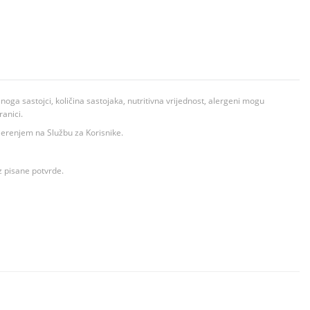
ga sastojci, količina sastojaka, nutritivna vrijednost, alergeni mogu
ranici.
ovjerenjem na Službu za Korisnike.
z pisane potvrde.