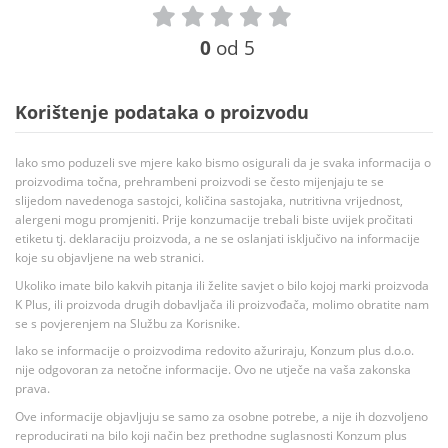
0
od 5
Korištenje podataka o proizvodu
Iako smo poduzeli sve mjere kako bismo osigurali da je svaka informacija o
proizvodima točna, prehrambeni proizvodi se često mijenjaju te se
slijedom navedenoga sastojci, količina sastojaka, nutritivna vrijednost,
alergeni mogu promjeniti. Prije konzumacije trebali biste uvijek pročitati
etiketu tj. deklaraciju proizvoda, a ne se oslanjati isključivo na informacije
koje su objavljene na web stranici.
Ukoliko imate bilo kakvih pitanja ili želite savjet o bilo kojoj marki proizvoda
K Plus, ili proizvoda drugih dobavljača ili proizvođača, molimo obratite nam
se s povjerenjem na Službu za Korisnike.
Iako se informacije o proizvodima redovito ažuriraju, Konzum plus d.o.o.
nije odgovoran za netočne informacije. Ovo ne utječe na vaša zakonska
prava.
Ove informacije objavljuju se samo za osobne potrebe, a nije ih dozvoljeno
reproducirati na bilo koji način bez prethodne suglasnosti Konzum plus