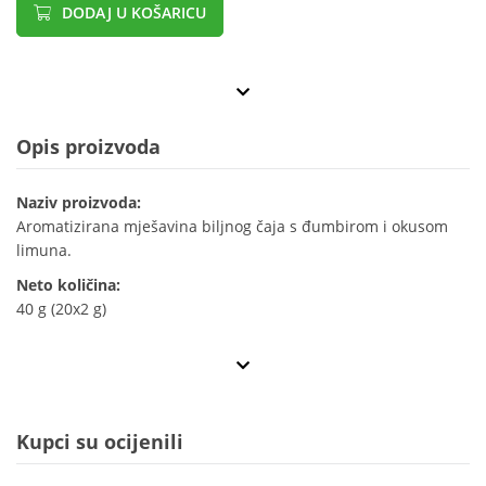
DODAJ U KOŠARICU
Opis proizvoda
Naziv proizvoda:
Aromatizirana mješavina biljnog čaja s đumbirom i okusom
limuna.
Neto količina:
40 g (20x2 g)
Kupci su ocijenili