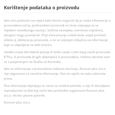
Korištenje podataka o proizvodu
Iako smo poduzeli sve mjere kako bismo osigurali da je svaka informacija o
proizvodima točna, prehrambeni proizvodi se često mijenjaju te se
slijedom navedenoga sastojci, količina sastojaka, nutritivna vrijednost,
alergeni mogu promjeniti. Prije konzumacije trebali biste uvijek pročitati
etiketu tj. deklaraciju proizvoda, a ne se oslanjati isključivo na informacije
koje su objavljene na web stranici.
Ukoliko imate bilo kakvih pitanja ili želite savjet o bilo kojoj marki proizvoda
K Plus, ili proizvoda drugih dobavljača ili proizvođača, molimo obratite nam
se s povjerenjem na Službu za Korisnike.
Iako se informacije o proizvodima redovito ažuriraju, Konzum plus d.o.o.
nije odgovoran za netočne informacije. Ovo ne utječe na vaša zakonska
prava.
Ove informacije objavljuju se samo za osobne potrebe, a nije ih dozvoljeno
reproducirati na bilo koji način bez prethodne suglasnosti Konzum plus
d.o.o. niti bez pisane potvrde.
Konzum plus d.o.o.