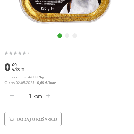
(0)
0
69
€/kom
Cijena za j.m.:
4,60 €/kg
Cijena 02.05.2025.:
0,69 €/kom
kom
DODAJ U KOŠARICU