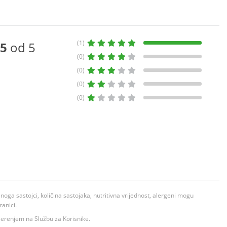
(1)
5
od 5
(0)
(0)
(0)
(0)
ga sastojci, količina sastojaka, nutritivna vrijednost, alergeni mogu
ranici.
ovjerenjem na Službu za Korisnike.