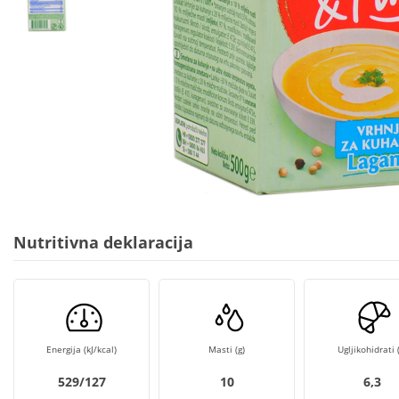
Nutritivna deklaracija
Energija (kJ/kcal)
Masti (g)
Ugljikohidrati (
529/127
10
6,3