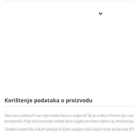
Korištenje podataka o proizvodu
Iako smo poduzeli sve mjere kako bismo osigurali da je svaka informacija o pr
promjeniti. Prije konzumacije trebali biste uvijek pročitati etiketu tj. deklaraci
Ukoliko imate bilo kakvih pitanja ili želite savjet o bilo kojoj marki proizvoda