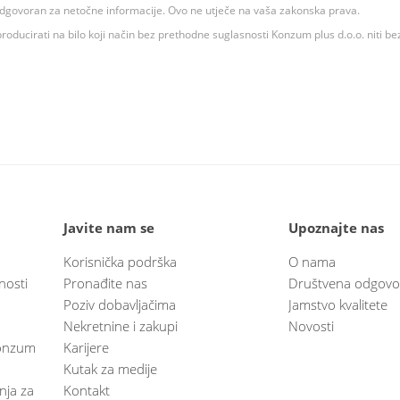
 odgovoran za netočne informacije. Ovo ne utječe na vaša zakonska prava.
roducirati na bilo koji način bez prethodne suglasnosti Konzum plus d.o.o. niti be
Javite nam se
Upoznajte nas
Korisnička podrška
O nama
nosti
Pronađite nas
Društvena odgovo
Poziv dobavljačima
Jamstvo kvalitete
Nekretnine i zakupi
Novosti
 Konzum
Karijere
Kutak za medije
anja za
Kontakt