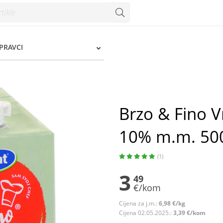
.m. 500 g - Konzum
IPRAVCI
Brzo & Fino V
10% m.m. 50
(1)
3
49
€/kom
Cijena za j.m.:
6,98 €/kg
Cijena 02.05.2025.:
3,39 €/kom