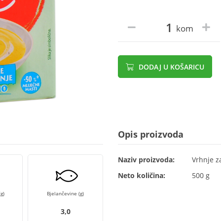
kom
DODAJ U KOŠARICU
Opis proizvoda
Naziv proizvoda:
Vrhnje z
Neto količina:
500 g
g)
Bjelančevine (g)
3,0