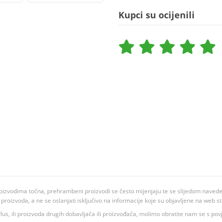
Kupci su ocijenili
oizvodima točna, prehrambeni proizvodi se često mijenjaju te se slijedom navedeno
ju proizvoda, a ne se oslanjati isključivo na informacije koje su objavljene na web st
 K Plus, ili proizvoda drugih dobavljača ili proizvođača, molimo obratite nam se s p