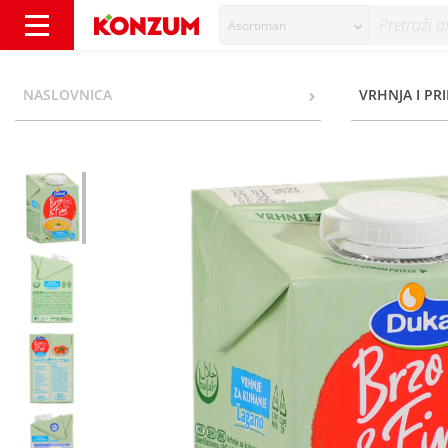
Asortiman
Brzo & Fino Vrhnje za kuhanje lagano 10% m
NASLOVNICA
VRHNJA I PR