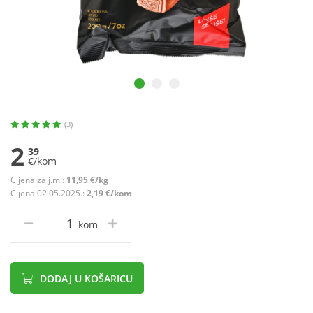
(3)
2
39
€/kom
Cijena za j.m.:
11,95 €/kg
Cijena 02.05.2025.:
2,19 €/kom
kom
DODAJ U KOŠARICU