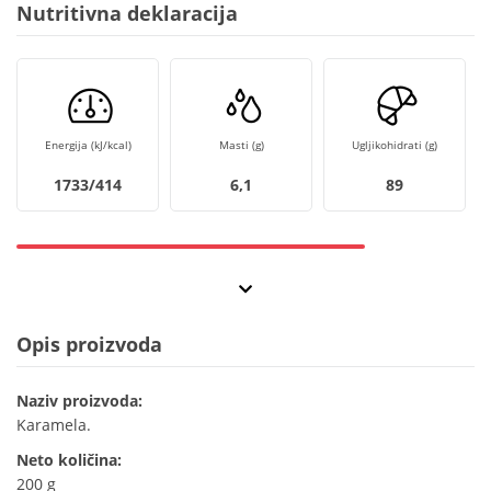
Nutritivna deklaracija
Energija (kJ/kcal)
Masti (g)
Ugljikohidrati (g)
1733/414
6,1
89
Opis proizvoda
Naziv proizvoda:
Karamela.
Neto količina:
200 g