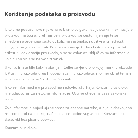
Korištenje podataka o proizvodu
Iako smo poduzeli sve mjere kako bismo osigurali da je svaka informacija o
proizvodima točna, prehrambeni proizvodi se često mijenjaju te se
slijedom navedenoga sastojci, količina sastojaka, nutritivna vrijednost,
alergeni mogu promjeniti. Prije konzumacije trebali biste uvijek pročitati
etiketu tj. deklaraciju proizvoda, a ne se oslanjati isključivo na informacije
koje su objavljene na web stranici.
Ukoliko imate bilo kakvih pitanja ili želite savjet o bilo kojoj marki proizvoda
K Plus, ili proizvoda drugih dobavljača ili proizvođača, molimo obratite nam
se s povjerenjem na Službu za Korisnike.
Iako se informacije o proizvodima redovito ažuriraju, Konzum plus d.o.o.
nije odgovoran za netočne informacije. Ovo ne utječe na vaša zakonska
prava.
Ove informacije objavljuju se samo za osobne potrebe, a nije ih dozvoljeno
reproducirati na bilo koji način bez prethodne suglasnosti Konzum plus
d.o.o. niti bez pisane potvrde.
Konzum plus d.o.o.