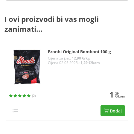
I ovi proizvodi bi vas mogli
zanimati...
Bronhi Original Bomboni 100 g
Cijena za j.m.:
12,90 €/kg
Cijena 02.05.2025.:
1,29 €/kom
1
29
(2)
€/kom
Dodaj