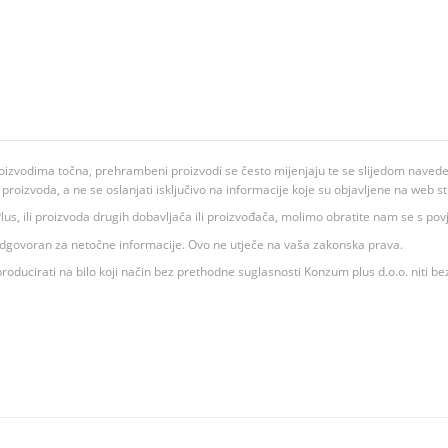
oizvodima točna, prehrambeni proizvodi se često mijenjaju te se slijedom navedeno
ju proizvoda, a ne se oslanjati isključivo na informacije koje su objavljene na web st
 K Plus, ili proizvoda drugih dobavljača ili proizvođača, molimo obratite nam se s p
 odgovoran za netočne informacije. Ovo ne utječe na vaša zakonska prava.
roducirati na bilo koji način bez prethodne suglasnosti Konzum plus d.o.o. niti be