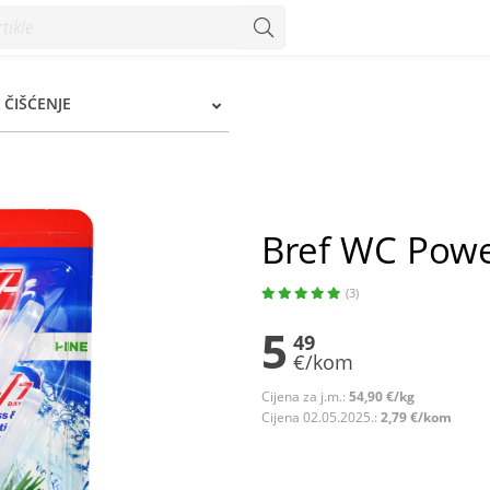
 ČIŠĆENJE
Bref WC Powe
(3)
5
49
€/kom
Cijena za j.m.:
54,90 €/kg
Cijena 02.05.2025.:
2,79 €/kom