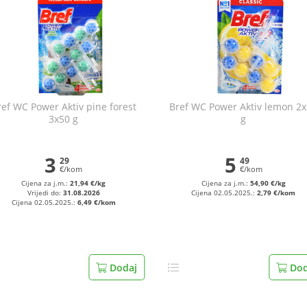
ref WC Power Aktiv pine forest
Bref WC Power Aktiv lemon 2
3x50 g
g
3
5
29
49
€/kom
€/kom
Cijena za j.m.:
21,94 €/kg
Cijena za j.m.:
54,90 €/kg
Vrijedi do:
31.08.2026
Cijena 02.05.2025.:
2,79 €/kom
Cijena 02.05.2025.:
6,49 €/kom
Dodaj
Dod