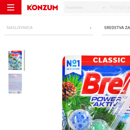
Asortiman
Bref WC Power Aktiv pine 2x50 g - Konzum
NASLOVNICA
SREDSTVA ZA