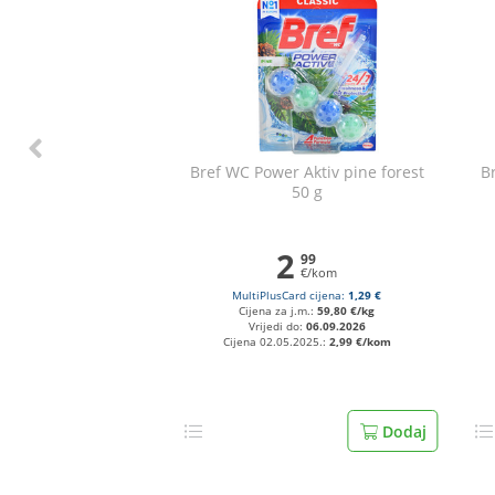
Bref WC Power Aktiv pine forest
B
50 g
2
99
€/kom
MultiPlusCard cijena:
1,29 €
Cijena za j.m.:
59,80 €/kg
Vrijedi do:
06.09.2026
Cijena 02.05.2025.:
2,99 €/kom
Dodaj