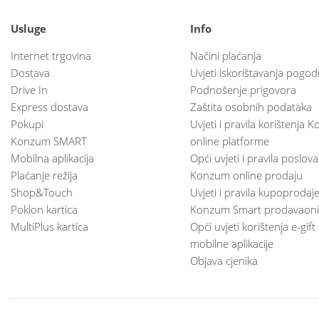
Usluge
Info
Internet trgovina
Načini plaćanja
Dostava
Uvjeti iskorištavanja pogod
Drive In
Podnošenje prigovora
Express dostava
Zaštita osobnih podataka
Pokupi
Uvjeti i pravila korištenja
Konzum SMART
online platforme
Mobilna aplikacija
Opći uvjeti i pravila poslov
Plaćanje režija
Konzum online prodaju
Shop&Touch
Uvjeti i pravila kupoprodaj
Poklon kartica
Konzum Smart prodavaoni
MultiPlus kartica
Opći uvjeti korištenja e-gift
mobilne aplikacije
Objava cjenika