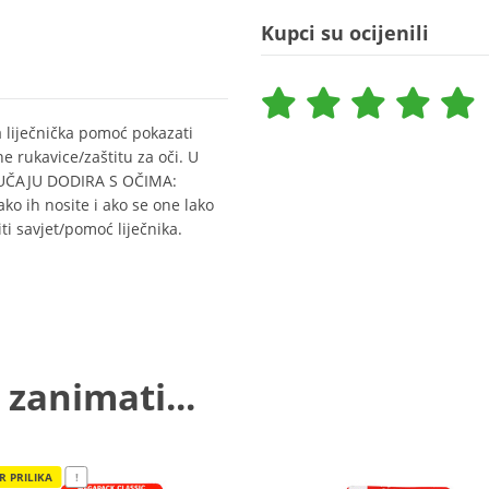
Kupci su ocijenili
 liječnička pomoć pokazati
ne rukavice/zaštitu za oči. U
LUČAJU DODIRA S OČIMA:
ko ih nosite i ako se one lako
iti savjet/pomoć liječnika.
 zanimati...
R PRILIKA
!