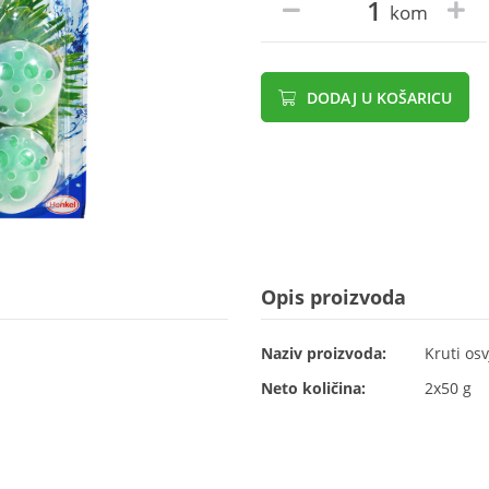
kom
DODAJ U KOŠARICU
Opis proizvoda
Naziv proizvoda:
Kruti osv
Neto količina:
2x50 g