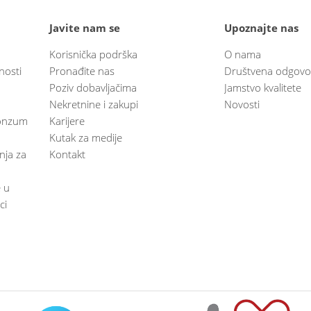
Javite nam se
Upoznajte nas
Korisnička podrška
O nama
nosti
Pronađite nas
Društvena odgovo
Poziv dobavljačima
Jamstvo kvalitete
Nekretnine i zakupi
Novosti
 Konzum
Karijere
Kutak za medije
anja za
Kontakt
e u
ci