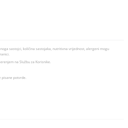
ga sastojci, količina sastojaka, nutritivna vrijednost, alergeni mogu
ranici.
ovjerenjem na Službu za Korisnike.
z pisane potvrde.