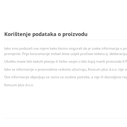
Korištenje podataka o proizvodu
Iako smo poduzeli sve mjere kako bismo osigurali da je svaka informacija o pr
promjeniti. Prije konzumacije trebali biste uvijek pročitati etiketu tj. deklaraci
Ukoliko imate bilo kakvih pitanja ili želite savjet o bilo kojoj marki proizvoda
Iako se informacije o proizvodima redovito ažuriraju, Konzum plus d.o.o. nije
Ove informacije objavljuju se samo za osobne potrebe, a nije ih dozvoljeno rep
Konzum plus d.o.o.