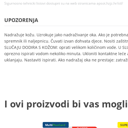
Sigurnosno tehnicki listovi dostupni su na web stranicama apsot.hzjz.hr/stl/
UPOZORENJA
Nadražuje kožu. Uzrokuje jako nadraživanje oka. Ako je potrebna
spremnik ili naljepnicu. Čuvati izvan dohvata djece. Nositi zaštit
SLUČAJU DODIRA S KOŽOM: oprati velikom količinom vode. U S
oprezno ispirati vodom nekoliko minuta. Ukloniti kontaktne leće a
uklanjaju. Nastaviti ispirati. Ako nadražaj oka ne prestaje: zatraž
I ovi proizvodi bi vas mogli
Multi
PlusCard
SUPE