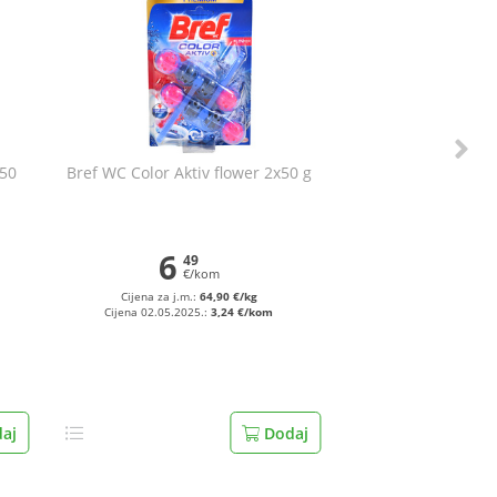
x50
Bref WC Color Aktiv flower 2x50 g
6
49
€/kom
Cijena za j.m.:
64,90 €/kg
Cijena 02.05.2025.:
3,24 €/kom
aj
Dodaj