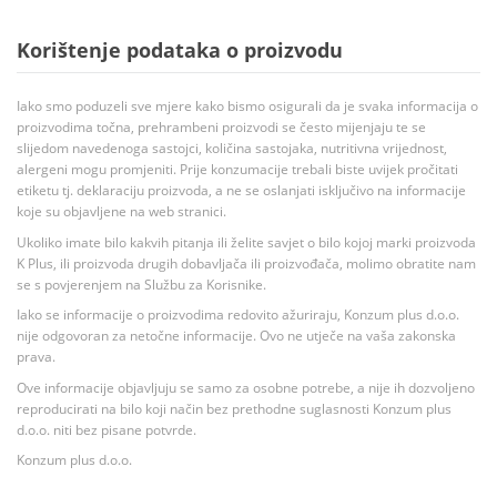
Korištenje podataka o proizvodu
Iako smo poduzeli sve mjere kako bismo osigurali da je svaka informacija o
proizvodima točna, prehrambeni proizvodi se često mijenjaju te se
slijedom navedenoga sastojci, količina sastojaka, nutritivna vrijednost,
alergeni mogu promjeniti. Prije konzumacije trebali biste uvijek pročitati
etiketu tj. deklaraciju proizvoda, a ne se oslanjati isključivo na informacije
koje su objavljene na web stranici.
Ukoliko imate bilo kakvih pitanja ili želite savjet o bilo kojoj marki proizvoda
K Plus, ili proizvoda drugih dobavljača ili proizvođača, molimo obratite nam
se s povjerenjem na Službu za Korisnike.
Iako se informacije o proizvodima redovito ažuriraju, Konzum plus d.o.o.
nije odgovoran za netočne informacije. Ovo ne utječe na vaša zakonska
prava.
Ove informacije objavljuju se samo za osobne potrebe, a nije ih dozvoljeno
reproducirati na bilo koji način bez prethodne suglasnosti Konzum plus
d.o.o. niti bez pisane potvrde.
Konzum plus d.o.o.