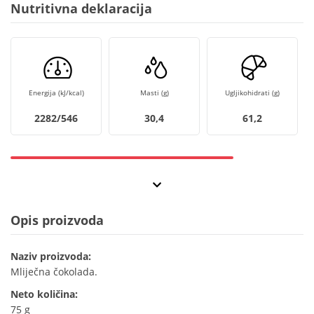
Nutritivna deklaracija
Energija (kJ/kcal)
Masti (g)
Ugljikohidrati (g)
2282/546
30,4
61,2
Opis proizvoda
Naziv proizvoda:
Mliječna čokolada.
Neto količina:
75 g