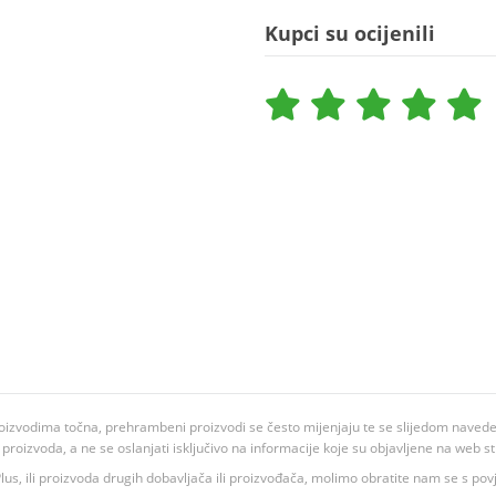
Kupci su ocijenili
oizvodima točna, prehrambeni proizvodi se često mijenjaju te se slijedom navedeno
ju proizvoda, a ne se oslanjati isključivo na informacije koje su objavljene na web st
 K Plus, ili proizvoda drugih dobavljača ili proizvođača, molimo obratite nam se s p