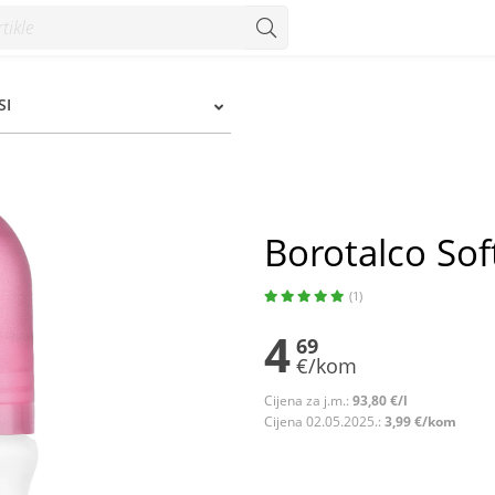
SI
Borotalco Sof
(1)
4
69
€/kom
Cijena za j.m.:
93,80 €/l
Cijena 02.05.2025.:
3,99 €/kom