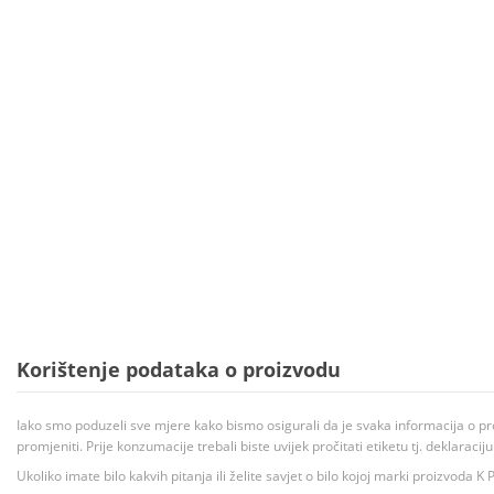
Korištenje podataka o proizvodu
Iako smo poduzeli sve mjere kako bismo osigurali da je svaka informacija o pr
promjeniti. Prije konzumacije trebali biste uvijek pročitati etiketu tj. deklaraci
Ukoliko imate bilo kakvih pitanja ili želite savjet o bilo kojoj marki proizvoda