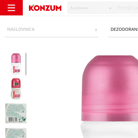
Asortiman
Borotalco Soft Deo roll on 50 ml - Konzum
NASLOVNICA
DEZODORAN