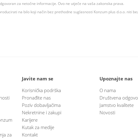
 odgovoran za netočne informacije. Ovo ne utječe na vaša zakonska prava.
roducirati na bilo koji način bez prethodne suglasnosti Konzum plus d.o.o. niti be
Javite nam se
Upoznajte nas
Korisnička podrška
O nama
nosti
Pronađite nas
Društvena odgovo
Poziv dobavljačima
Jamstvo kvalitete
Nekretnine i zakupi
Novosti
 Konzum
Karijere
Kutak za medije
anja za
Kontakt