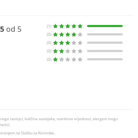
(1)
5
od 5
(0)
(0)
(0)
(0)
ga sastojci, količina sastojaka, nutritivna vrijednost, alergeni mogu
ranici.
ovjerenjem na Službu za Korisnike.