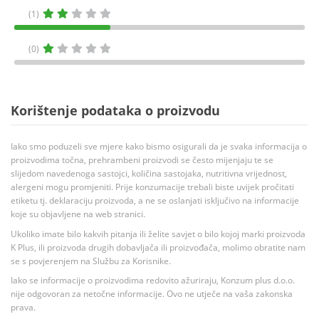
(1)
(0)
Korištenje podataka o proizvodu
Iako smo poduzeli sve mjere kako bismo osigurali da je svaka informacija o
proizvodima točna, prehrambeni proizvodi se često mijenjaju te se
slijedom navedenoga sastojci, količina sastojaka, nutritivna vrijednost,
alergeni mogu promjeniti. Prije konzumacije trebali biste uvijek pročitati
etiketu tj. deklaraciju proizvoda, a ne se oslanjati isključivo na informacije
koje su objavljene na web stranici.
Ukoliko imate bilo kakvih pitanja ili želite savjet o bilo kojoj marki proizvoda
K Plus, ili proizvoda drugih dobavljača ili proizvođača, molimo obratite nam
se s povjerenjem na Službu za Korisnike.
Iako se informacije o proizvodima redovito ažuriraju, Konzum plus d.o.o.
nije odgovoran za netočne informacije. Ovo ne utječe na vaša zakonska
prava.