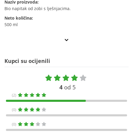
Naziv proizvoda:
Bio napitak od zobi s lješnjacima.
Neto količina:
500 ml
Kupci su ocijenili
4
od 5
(2)
(0)
(0)