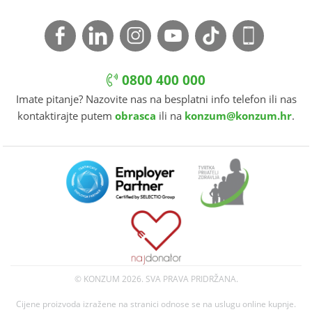
0800 400 000
Imate pitanje? Nazovite nas na besplatni info telefon ili nas
kontaktirajte putem
obrasca
ili na
konzum@konzum.hr
.
© KONZUM
2026. SVA PRAVA PRIDRŽANA.
Cijene proizvoda izražene na stranici odnose se na uslugu online kupnje.