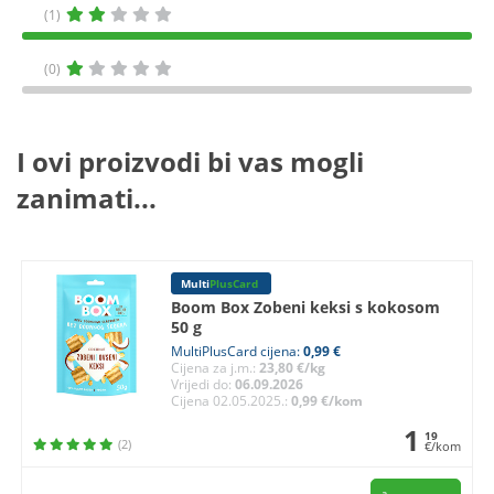
(1)
(0)
I ovi proizvodi bi vas mogli
zanimati...
Multi
PlusCard
Boom Box Zobeni keksi s kokosom
50 g
MultiPlusCard cijena:
0,99 €
Cijena za j.m.:
23,80 €/kg
Vrijedi do:
06.09.2026
Cijena 02.05.2025.:
0,99 €/kom
1
19
(2)
€/kom