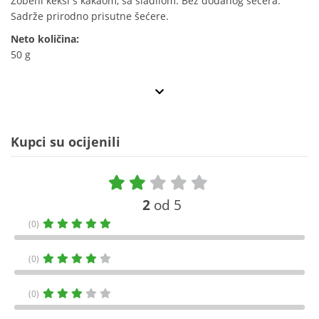
Zobeni keksi s kakaom, sa sladilom. Bez dodanog šećera.
Sadrže prirodno prisutne šećere.
Neto količina:
50 g
Kupci su ocijenili
2
od 5
(0)
(0)
(0)