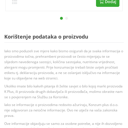
Dodaj
Korištenje podataka o proizvodu
Iako smo poduzeli sve mjere kako bismo osigurali da je svaka informacija o
proizvodima točna, prehrambeni proizvodi se često mijenjaju te se
slijedom navedenoga sastojci, količina sastojaka, nutritivna vrijednost,
alergeni mogu promjeniti. Prije konzumacije trebali biste uvijek pročitati
etiketu tj. deklaraciju proizvoda, a ne se oslanjati isključivo na informacije
koje su objavljene na web stranici.
Ukoliko imate bilo kakvih pitanja ili želite savjet o bilo kojoj marki proizvoda
K Plus, ili proizvoda drugih dobavljača ili proizvođača, molimo obratite nam
se s povjerenjem na Službu za Korisnike.
Iako se informacije o proizvodima redovito ažuriraju, Konzum plus d.o.o.
nije odgovoran za netočne informacije. Ovo ne utječe na vaša zakonska
prava.
Ove informacije objavljuju se samo za osobne potrebe, a nije ih dozvoljeno