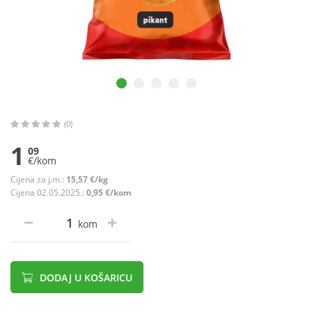
(0)
1
09
€/kom
Cijena za j.m.:
15,57 €/kg
Cijena 02.05.2025.:
0,95 €/kom
kom
DODAJ U KOŠARICU