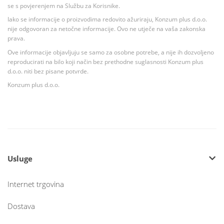
se s povjerenjem na Službu za Korisnike.
Iako se informacije o proizvodima redovito ažuriraju, Konzum plus d.o.o.
nije odgovoran za netočne informacije. Ovo ne utječe na vaša zakonska
prava.
Ove informacije objavljuju se samo za osobne potrebe, a nije ih dozvoljeno
reproducirati na bilo koji način bez prethodne suglasnosti Konzum plus
d.o.o. niti bez pisane potvrde.
Konzum plus d.o.o.
Usluge
Internet trgovina
Dostava