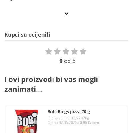
Kupci su ocijenili
0
od 5
I ovi proizvodi bi vas mogli
zanimati...
Bobi Rings pizza 70 g
Cijena za j.m.:
15,57 €/kg
Cijena 02.05.2025.:
0,95 €/kom