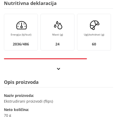
Nutritivna deklaracija
Energija (kJ/kcal)
Masti (g)
Ugljikohidrati (g)
2036/486
24
60
Opis proizvoda
Naziv proizvoda:
Ekstrudirani proizvodi (flips)
Neto količina:
70 g