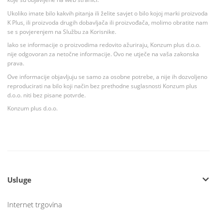
Ukoliko imate bilo kakvih pitanja ili želite savjet o bilo kojoj marki proizvoda
K Plus, ili proizvoda drugih dobavljača ili proizvođača, molimo obratite nam
se s povjerenjem na Službu za Korisnike.
Iako se informacije o proizvodima redovito ažuriraju, Konzum plus d.o.o.
nije odgovoran za netočne informacije. Ovo ne utječe na vaša zakonska
prava.
Ove informacije objavljuju se samo za osobne potrebe, a nije ih dozvoljeno
reproducirati na bilo koji način bez prethodne suglasnosti Konzum plus
d.o.o. niti bez pisane potvrde.
Konzum plus d.o.o.
Usluge
Internet trgovina