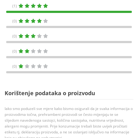
(1)
(0)
(0)
(0)
(0)
Korištenje podataka o proizvodu
Iako smo poduzeli sve mjere kako bismo osigurali da je svaka informacija o
proizvodima točna, prehrambeni proizvodi se često mijenjaju te se
slijedom navedenoga sastojci, količina sastojaka, nutritivna vrijednost,
alergeni mogu promjeniti. Prije konzumacije trebali biste uvijek pročitati
etiketu tj. deklaraciju proizvoda, a ne se oslanjati isključivo na informacije
koje su objavljene na web stranici.