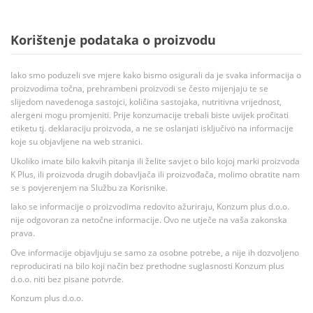
Korištenje podataka o proizvodu
Iako smo poduzeli sve mjere kako bismo osigurali da je svaka informacija o
proizvodima točna, prehrambeni proizvodi se često mijenjaju te se
slijedom navedenoga sastojci, količina sastojaka, nutritivna vrijednost,
alergeni mogu promjeniti. Prije konzumacije trebali biste uvijek pročitati
etiketu tj. deklaraciju proizvoda, a ne se oslanjati isključivo na informacije
koje su objavljene na web stranici.
Ukoliko imate bilo kakvih pitanja ili želite savjet o bilo kojoj marki proizvoda
K Plus, ili proizvoda drugih dobavljača ili proizvođača, molimo obratite nam
se s povjerenjem na Službu za Korisnike.
Iako se informacije o proizvodima redovito ažuriraju, Konzum plus d.o.o.
nije odgovoran za netočne informacije. Ovo ne utječe na vaša zakonska
prava.
Ove informacije objavljuju se samo za osobne potrebe, a nije ih dozvoljeno
reproducirati na bilo koji način bez prethodne suglasnosti Konzum plus
d.o.o. niti bez pisane potvrde.
Konzum plus d.o.o.