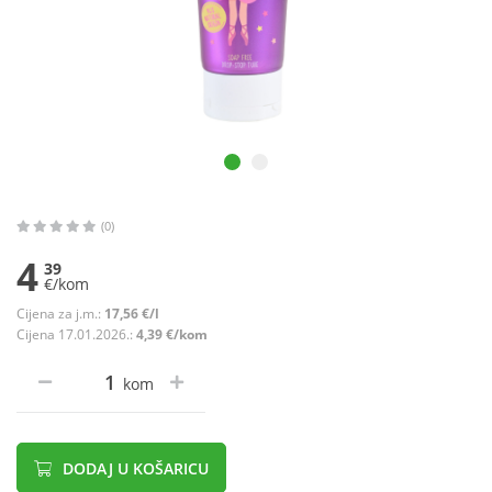
(0)
4
39
€/kom
Cijena za j.m.:
17,56 €/l
Cijena 17.01.2026.:
4,39 €/kom
kom
DODAJ U KOŠARICU