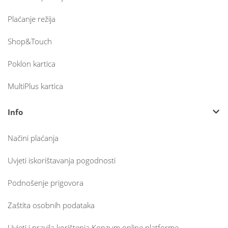
Plaćanje režija
Shop&Touch
Poklon kartica
MultiPlus kartica
Info
Načini plaćanja
Uvjeti iskorištavanja pogodnosti
Podnošenje prigovora
Zaštita osobnih podataka
Uvjeti i pravila korištenja Konzum online platforme