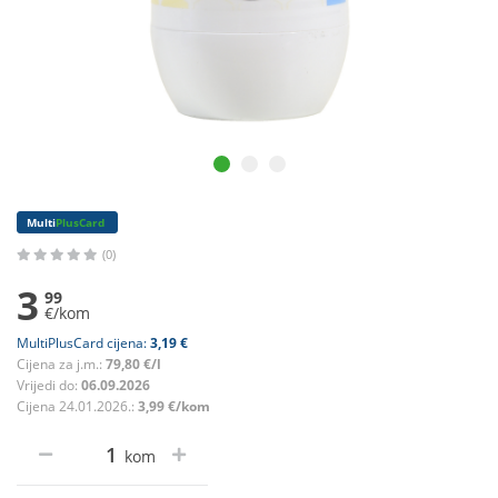
Multi
PlusCard
(0)
3
99
€/kom
MultiPlusCard cijena:
3,19 €
Cijena za j.m.:
79,80 €/l
Vrijedi do:
06.09.2026
Cijena 24.01.2026.:
3,99 €/kom
kom