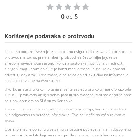
0
od 5
Korištenje podataka o proizvodu
Iako smo poduzeli sve mjere kako bismo osigurali da je svaka informacija o
proizvodima točna, prehrambeni proizvodi se često mijenjaju te se
slijedom navedenoga sastojci, količina sastojaka, nutritivna vrijednost,
alergeni mogu promjeniti. Prije konzumacije trebali biste uvijek pročitati
etiketu tj. deklaraciju proizvoda, a ne se oslanjati isključivo na informacije
koje su objavljene na web stranici.
Ukoliko imate bilo kakvih pitanja ili želite savjet o bilo kojoj marki proizvoda
K Plus, ili proizvoda drugih dobavljača ili proizvođača, molimo obratite nam
se s povjerenjem na Službu za Korisnike.
Iako se informacije o proizvodima redovito ažuriraju, Konzum plus d.o.o.
nije odgovoran za netočne informacije. Ovo ne utječe na vaša zakonska
prava.
Ove informacije objavljuju se samo za osobne potrebe, a nije ih dozvoljeno
reproducirati na bilo koji način bez prethodne suglasnosti Konzum plus