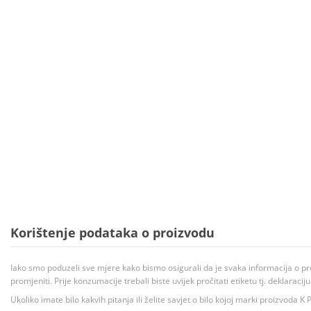
Korištenje podataka o proizvodu
Iako smo poduzeli sve mjere kako bismo osigurali da je svaka informacija o pr
promjeniti. Prije konzumacije trebali biste uvijek pročitati etiketu tj. deklaraci
Ukoliko imate bilo kakvih pitanja ili želite savjet o bilo kojoj marki proizvoda