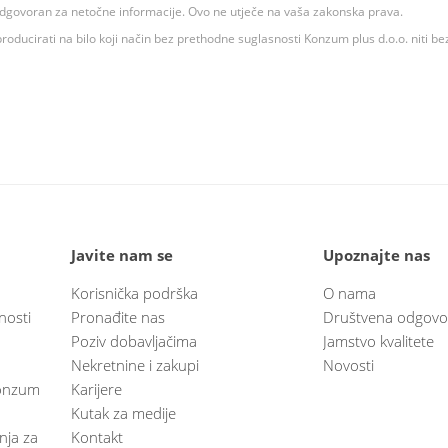
 odgovoran za netočne informacije. Ovo ne utječe na vaša zakonska prava.
roducirati na bilo koji način bez prethodne suglasnosti Konzum plus d.o.o. niti be
Javite nam se
Upoznajte nas
Korisnička podrška
O nama
nosti
Pronađite nas
Društvena odgovo
Poziv dobavljačima
Jamstvo kvalitete
Nekretnine i zakupi
Novosti
 Konzum
Karijere
Kutak za medije
anja za
Kontakt