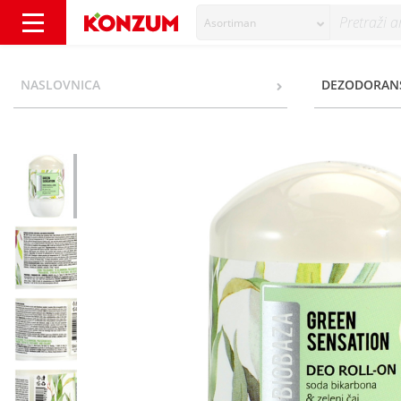
Asortiman
Biobaza Green Sensation Deo roll-on soda bi
NASLOVNICA
DEZODORAN