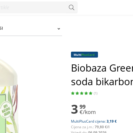
karbona i zeleni čaj 50 ml - Konzum
SI
Multi
PlusCard
Biobaza Gree
soda bikarbon
(1)
3
99
€/kom
MultiPlusCard cijena:
3,19 €
Cijena za j.m.:
79,80 €/l
Vrijedi do:
06.09.2026