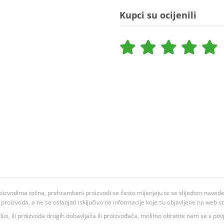
Kupci su ocijenili
oizvodima točna, prehrambeni proizvodi se često mijenjaju te se slijedom navedeno
ju proizvoda, a ne se oslanjati isključivo na informacije koje su objavljene na web st
 K Plus, ili proizvoda drugih dobavljača ili proizvođača, molimo obratite nam se s p