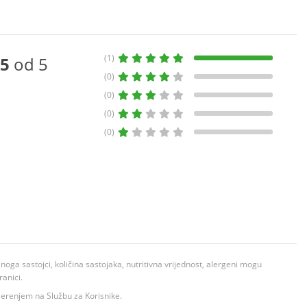
(1)
5
od 5
(0)
(0)
(0)
(0)
ga sastojci, količina sastojaka, nutritivna vrijednost, alergeni mogu
ranici.
ovjerenjem na Službu za Korisnike.