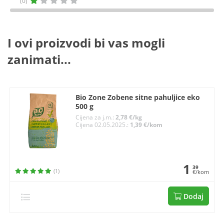
(0)
I ovi proizvodi bi vas mogli
zanimati...
Bio Zone Zobene sitne pahuljice eko
500 g
Cijena za j.m.:
2,78 €/kg
Cijena 02.05.2025.:
1,39 €/kom
1
39
(1)
€/kom
Dodaj