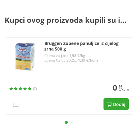
Kupci ovog proizvoda kupili su i...
Bruggen Zobene pahuljice iz cijelog
zrna 500 g
Cijena za j.m.:
1,98 €/kg
Cijena 02.05.2025.:
1,39 €/kom
0
99
(7)
€/kom
Dodaj