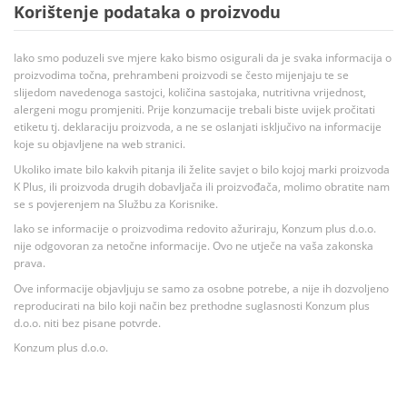
Korištenje podataka o proizvodu
Iako smo poduzeli sve mjere kako bismo osigurali da je svaka informacija o
proizvodima točna, prehrambeni proizvodi se često mijenjaju te se
slijedom navedenoga sastojci, količina sastojaka, nutritivna vrijednost,
alergeni mogu promjeniti. Prije konzumacije trebali biste uvijek pročitati
etiketu tj. deklaraciju proizvoda, a ne se oslanjati isključivo na informacije
koje su objavljene na web stranici.
Ukoliko imate bilo kakvih pitanja ili želite savjet o bilo kojoj marki proizvoda
K Plus, ili proizvoda drugih dobavljača ili proizvođača, molimo obratite nam
se s povjerenjem na Službu za Korisnike.
Iako se informacije o proizvodima redovito ažuriraju, Konzum plus d.o.o.
nije odgovoran za netočne informacije. Ovo ne utječe na vaša zakonska
prava.
Ove informacije objavljuju se samo za osobne potrebe, a nije ih dozvoljeno
reproducirati na bilo koji način bez prethodne suglasnosti Konzum plus
d.o.o. niti bez pisane potvrde.
Konzum plus d.o.o.