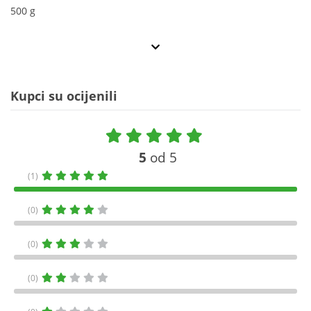
500 g
Kupci su ocijenili
5
od 5
(1)
(0)
(0)
(0)