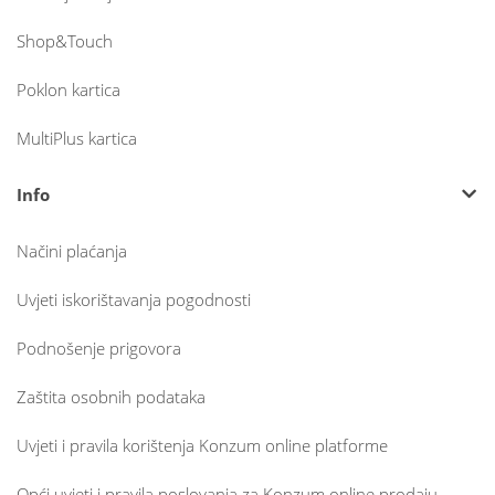
Shop&Touch
Poklon kartica
MultiPlus kartica
Info
Načini plaćanja
Uvjeti iskorištavanja pogodnosti
Podnošenje prigovora
Zaštita osobnih podataka
Uvjeti i pravila korištenja Konzum online platforme
Opći uvjeti i pravila poslovanja za Konzum online prodaju