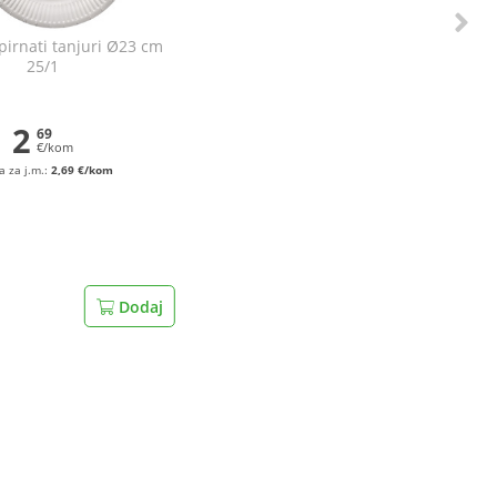
irnati tanjuri Ø23 cm
25/1
2
69
€/kom
a za j.m.:
2,69 €/kom
Dodaj