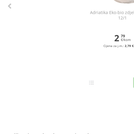
Adriatika Eko-bio zdje
12/1
2
79
€/kom
Cijena za j.m.:
2,79 