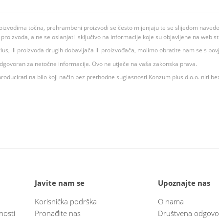
oizvodima točna, prehrambeni proizvodi se često mijenjaju te se slijedom navedeno
ju proizvoda, a ne se oslanjati isključivo na informacije koje su objavljene na web st
 K Plus, ili proizvoda drugih dobavljača ili proizvođača, molimo obratite nam se s p
 odgovoran za netočne informacije. Ovo ne utječe na vaša zakonska prava.
roducirati na bilo koji način bez prethodne suglasnosti Konzum plus d.o.o. niti be
Javite nam se
Upoznajte nas
Korisnička podrška
O nama
nosti
Pronađite nas
Društvena odgovo