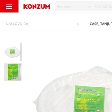
Asortiman
Adriatika Eko-bio tanjuri 17 cm 12/1 - Konzu
NASLOVNICA
ČAŠE, TANJUR