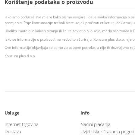
Korištenje podataka o proizvodu
Iako smo poduzeli sve mjere kako bismo osigurali da je svaka informacija o pr
promjeniti. Prije konzumacije trebali biste uvijek pročitati etiketu tj. deklaraci
Ukoliko imate bilo kakvih pitanja ili želite savjet o bilo kojoj marki proizvoda
Iako se informacije o proizvodima redovito ažuriraju, Konzum plus d.o.o. nije
Ove informacije objavljuju se samo za osobne potrebe, a nije ih dozvoljeno rep
Konzum plus d.o.o.
Usluge
Info
Internet trgovina
Načini plaćanja
Dostava
Uvjeti iskorištavanja pogod