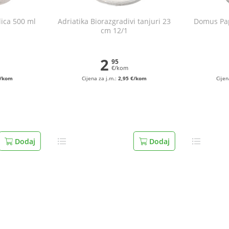
lica 500 ml
Adriatika Biorazgradivi tanjuri 23
Domus Pap
cm 12/1
2
95
€/kom
€/kom
Cijena za j.m.:
2,95 €/kom
Cijen
Dodaj
Dodaj