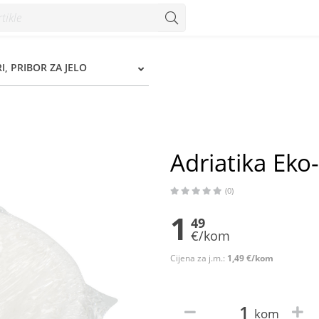
m
I, PRIBOR ZA JELO
Adriatika Eko
(0)
1
49
€/kom
Cijena za j.m.:
1,49 €/kom
kom