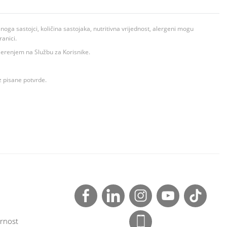
ga sastojci, količina sastojaka, nutritivna vrijednost, alergeni mogu
ranici.
ovjerenjem na Službu za Korisnike.
z pisane potvrde.
rnost