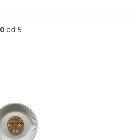
0
od 5