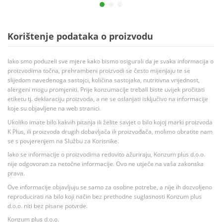
Korištenje podataka o proizvodu
Iako smo poduzeli sve mjere kako bismo osigurali da je svaka informacija o
proizvodima točna, prehrambeni proizvodi se često mijenjaju te se
slijedom navedenoga sastojci, količina sastojaka, nutritivna vrijednost,
alergeni mogu promjeniti. Prije konzumacije trebali biste uvijek pročitati
etiketu tj. deklaraciju proizvoda, a ne se oslanjati isključivo na informacije
koje su objavljene na web stranici.
Ukoliko imate bilo kakvih pitanja ili želite savjet o bilo kojoj marki proizvoda
K Plus, ili proizvoda drugih dobavljača ili proizvođača, molimo obratite nam
se s povjerenjem na Službu za Korisnike.
Iako se informacije o proizvodima redovito ažuriraju, Konzum plus d.o.o.
nije odgovoran za netočne informacije. Ovo ne utječe na vaša zakonska
prava.
Ove informacije objavljuju se samo za osobne potrebe, a nije ih dozvoljeno
reproducirati na bilo koji način bez prethodne suglasnosti Konzum plus
d.o.o. niti bez pisane potvrde.
Konzum plus d.o.o.