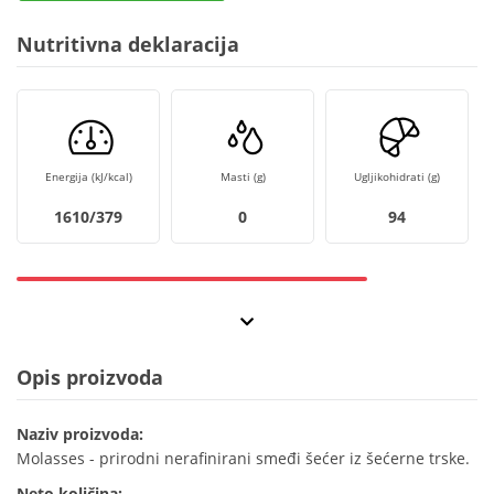
Nutritivna deklaracija
Energija (kJ/kcal)
Masti (g)
Ugljikohidrati (g)
1610/379
0
94
Opis proizvoda
Naziv proizvoda:
Molasses - prirodni nerafinirani smeđi šećer iz šećerne trske.
Neto količina: