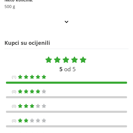
500 g
Kupci su ocijenili
5
od 5
(1)
(0)
(0)
(0)