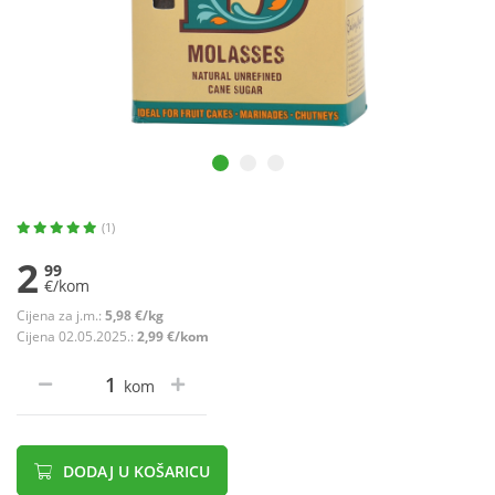
(1)
2
99
€/kom
Cijena za j.m.:
5,98 €/kg
Cijena 02.05.2025.:
2,99 €/kom
kom
DODAJ U KOŠARICU