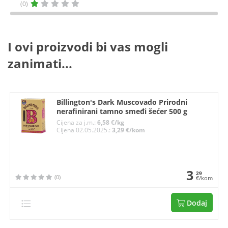
(0)
I ovi proizvodi bi vas mogli
zanimati...
Billington's Dark Muscovado Prirodni
nerafinirani tamno smeđi šećer 500 g
Cijena za j.m.:
6,58 €/kg
Cijena 02.05.2025.:
3,29 €/kom
3
29
(0)
€/kom
Dodaj