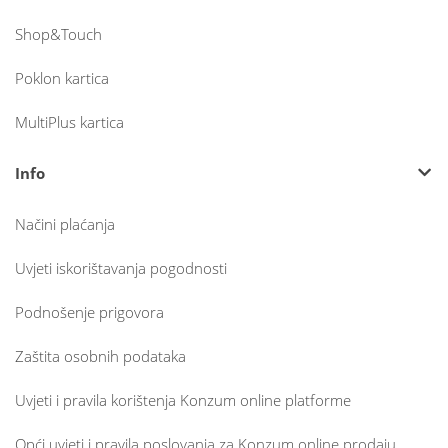
Shop&Touch
Poklon kartica
MultiPlus kartica
Info
Načini plaćanja
Uvjeti iskorištavanja pogodnosti
Podnošenje prigovora
Zaštita osobnih podataka
Uvjeti i pravila korištenja Konzum online platforme
Opći uvjeti i pravila poslovanja za Konzum online prodaju