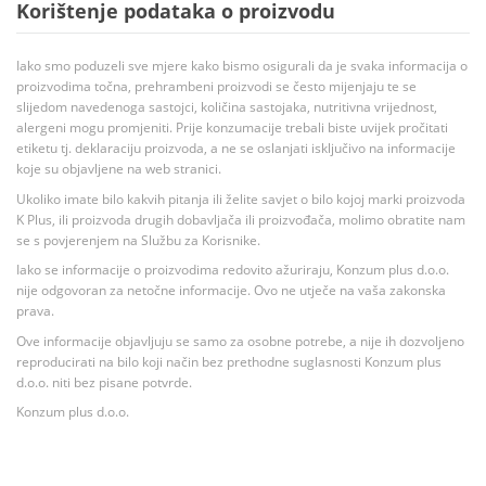
Korištenje podataka o proizvodu
Iako smo poduzeli sve mjere kako bismo osigurali da je svaka informacija o
proizvodima točna, prehrambeni proizvodi se često mijenjaju te se
slijedom navedenoga sastojci, količina sastojaka, nutritivna vrijednost,
alergeni mogu promjeniti. Prije konzumacije trebali biste uvijek pročitati
etiketu tj. deklaraciju proizvoda, a ne se oslanjati isključivo na informacije
koje su objavljene na web stranici.
Ukoliko imate bilo kakvih pitanja ili želite savjet o bilo kojoj marki proizvoda
K Plus, ili proizvoda drugih dobavljača ili proizvođača, molimo obratite nam
se s povjerenjem na Službu za Korisnike.
Iako se informacije o proizvodima redovito ažuriraju, Konzum plus d.o.o.
nije odgovoran za netočne informacije. Ovo ne utječe na vaša zakonska
prava.
Ove informacije objavljuju se samo za osobne potrebe, a nije ih dozvoljeno
reproducirati na bilo koji način bez prethodne suglasnosti Konzum plus
d.o.o. niti bez pisane potvrde.
Konzum plus d.o.o.