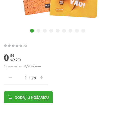
(0)
0
59
€/kom
Cijena za j.m.:
0,59 €/kom
kom
DODAJ U KOŠARICU