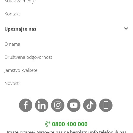
Kutak za medije
Kontakt
Upoznajte nas
O nama
Društvena odgovornost
Jamstvo kvalitete
Novosti
0800 400 000
Imate pitanje? Nazovite nas na besplatni info telefon ili nas