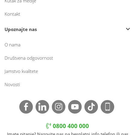
Kutak za medije
Kontakt
Upoznajte nas
O nama
Društvena odgovornost
Jamstvo kvalitete
Novosti
0800 400 000
Imate pitanje? Nazovite nas na besplatni info telefon ili nas