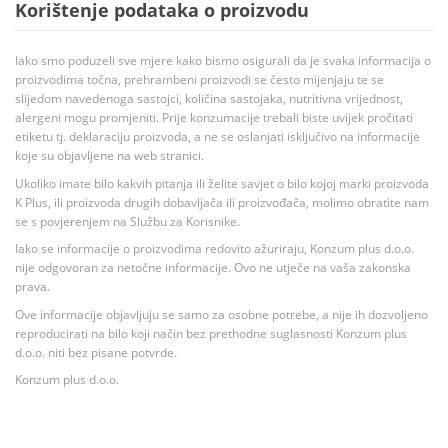
Korištenje podataka o proizvodu
Iako smo poduzeli sve mjere kako bismo osigurali da je svaka informacija o
proizvodima točna, prehrambeni proizvodi se često mijenjaju te se
slijedom navedenoga sastojci, količina sastojaka, nutritivna vrijednost,
alergeni mogu promjeniti. Prije konzumacije trebali biste uvijek pročitati
etiketu tj. deklaraciju proizvoda, a ne se oslanjati isključivo na informacije
koje su objavljene na web stranici.
Ukoliko imate bilo kakvih pitanja ili želite savjet o bilo kojoj marki proizvoda
K Plus, ili proizvoda drugih dobavljača ili proizvođača, molimo obratite nam
se s povjerenjem na Službu za Korisnike.
Iako se informacije o proizvodima redovito ažuriraju, Konzum plus d.o.o.
nije odgovoran za netočne informacije. Ovo ne utječe na vaša zakonska
prava.
Ove informacije objavljuju se samo za osobne potrebe, a nije ih dozvoljeno
reproducirati na bilo koji način bez prethodne suglasnosti Konzum plus
d.o.o. niti bez pisane potvrde.
Konzum plus d.o.o.