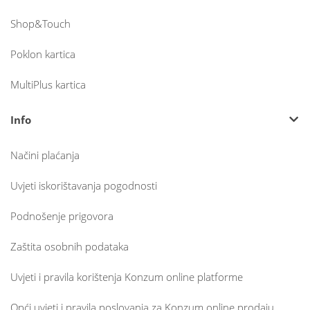
Shop&Touch
Poklon kartica
MultiPlus kartica
Info
Načini plaćanja
Uvjeti iskorištavanja pogodnosti
Podnošenje prigovora
Zaštita osobnih podataka
Uvjeti i pravila korištenja Konzum online platforme
Opći uvjeti i pravila poslovanja za Konzum online prodaju