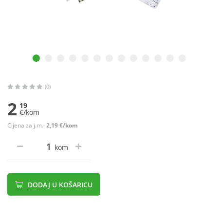
(0)
2
19
€/kom
Cijena za j.m.:
2,19 €/kom
kom
DODAJ U KOŠARICU