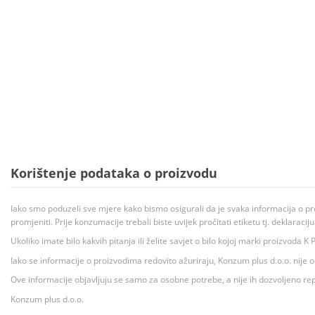
Korištenje podataka o proizvodu
Iako smo poduzeli sve mjere kako bismo osigurali da je svaka informacija o pr
promjeniti. Prije konzumacije trebali biste uvijek pročitati etiketu tj. deklaraci
Ukoliko imate bilo kakvih pitanja ili želite savjet o bilo kojoj marki proizvoda
Iako se informacije o proizvodima redovito ažuriraju, Konzum plus d.o.o. nije
Ove informacije objavljuju se samo za osobne potrebe, a nije ih dozvoljeno rep
Konzum plus d.o.o.