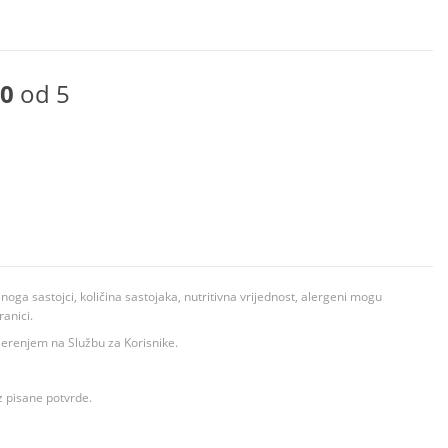
0
od 5
ga sastojci, količina sastojaka, nutritivna vrijednost, alergeni mogu
ranici.
ovjerenjem na Službu za Korisnike.
z pisane potvrde.