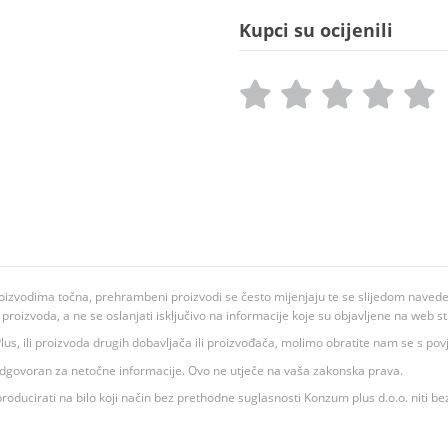
Kupci su ocijenili
oizvodima točna, prehrambeni proizvodi se često mijenjaju te se slijedom navedeno
ju proizvoda, a ne se oslanjati isključivo na informacije koje su objavljene na web st
 K Plus, ili proizvoda drugih dobavljača ili proizvođača, molimo obratite nam se s p
 odgovoran za netočne informacije. Ovo ne utječe na vaša zakonska prava.
roducirati na bilo koji način bez prethodne suglasnosti Konzum plus d.o.o. niti be