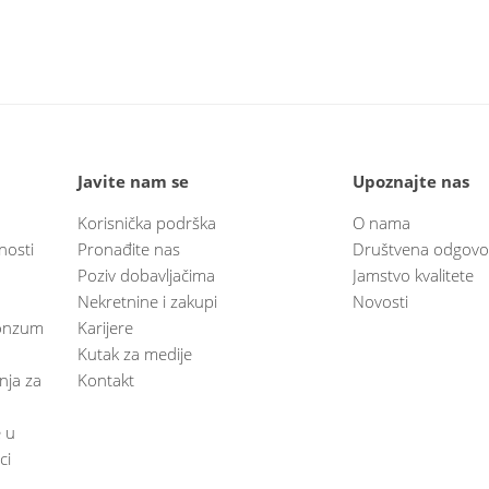
Javite nam se
Upoznajte nas
Korisnička podrška
O nama
nosti
Pronađite nas
Društvena odgovo
Poziv dobavljačima
Jamstvo kvalitete
Nekretnine i zakupi
Novosti
 Konzum
Karijere
Kutak za medije
anja za
Kontakt
e u
ci