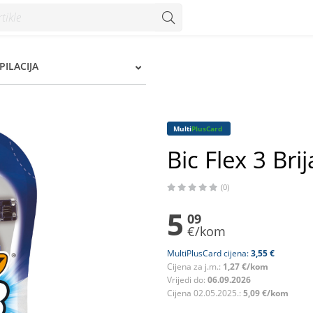
EPILACIJA
Multi
PlusCard
Bic Flex 3 Brij
(0)
5
09
€/kom
MultiPlusCard cijena:
3,55 €
Cijena za j.m.:
1,27 €/kom
Vrijedi do:
06.09.2026
Cijena 02.05.2025.:
5,09 €/kom