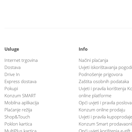
Usluge
Info
Internet trgovina
Načini plaćanja
Dostava
Uvjeti iskorištavanja pogod
Drive In
Podnošenje prigovora
Express dostava
Zaštita osobnih podataka
Pokupi
Uvjeti i pravila korištenja
Konzum SMART
online platforme
Mobilna aplikacija
Opći uvjeti i pravila poslov
Plaćanje režija
Konzum online prodaju
Shop&Touch
Uvjeti i pravila kupoprodaj
Poklon kartica
Konzum Smart prodavaoni
MultiPlus kartica
Opći uvjeti korištenja e-gift