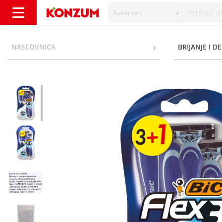
Asortiman
Bic Flex 3 Brijači 4/1 - Konzum
NASLOVNICA
BRIJANJE I D