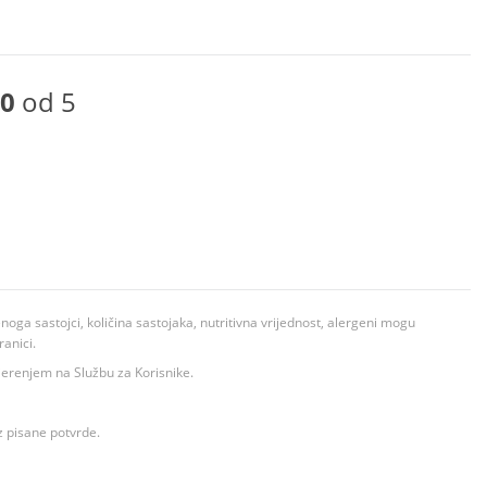
0
od 5
ga sastojci, količina sastojaka, nutritivna vrijednost, alergeni mogu
ranici.
ovjerenjem na Službu za Korisnike.
z pisane potvrde.