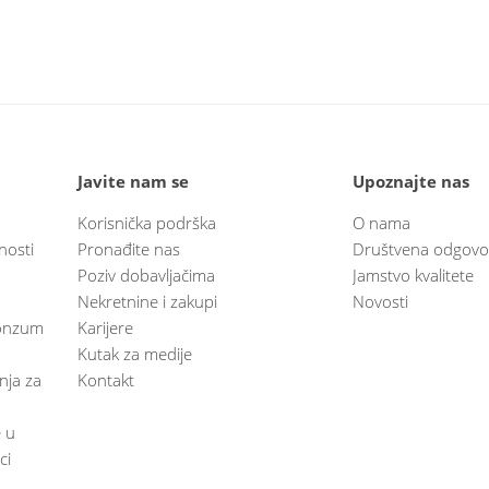
Javite nam se
Upoznajte nas
Korisnička podrška
O nama
nosti
Pronađite nas
Društvena odgovo
Poziv dobavljačima
Jamstvo kvalitete
Nekretnine i zakupi
Novosti
 Konzum
Karijere
Kutak za medije
anja za
Kontakt
e u
ci