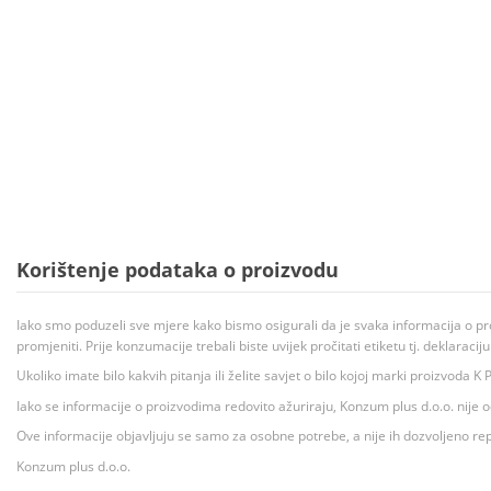
Korištenje podataka o proizvodu
Iako smo poduzeli sve mjere kako bismo osigurali da je svaka informacija o pr
promjeniti. Prije konzumacije trebali biste uvijek pročitati etiketu tj. deklaraci
Ukoliko imate bilo kakvih pitanja ili želite savjet o bilo kojoj marki proizvoda
Iako se informacije o proizvodima redovito ažuriraju, Konzum plus d.o.o. nije
Ove informacije objavljuju se samo za osobne potrebe, a nije ih dozvoljeno rep
Konzum plus d.o.o.