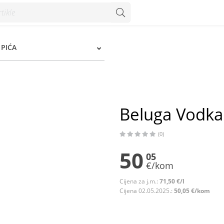
PIĆA
Beluga Vodka 
(0)
50
05
€/kom
Cijena za j.m.:
71,50 €/l
Cijena 02.05.2025.:
50,05 €/kom