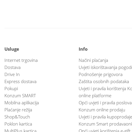
Usluge
Info
Internet trgovina
Načini plaćanja
Dostava
Uvjeti iskorištavanja pogod
Drive In
Podnošenje prigovora
Express dostava
Zaštita osobnih podataka
Pokupi
Uvjeti i pravila korištenja
Konzum SMART
online platforme
Mobilna aplikacija
Opći uvjeti i pravila poslov
Plaćanje režija
Konzum online prodaju
Shop&Touch
Uvjeti i pravila kupoprodaj
Poklon kartica
Konzum Smart prodavaoni
MultiPlus kartica
Opći uvjeti korištenja e-gift