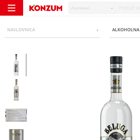
Asortiman
Beluga Vodka 0,7 l - Konzum
NASLOVNICA
ALKOHOLNA 