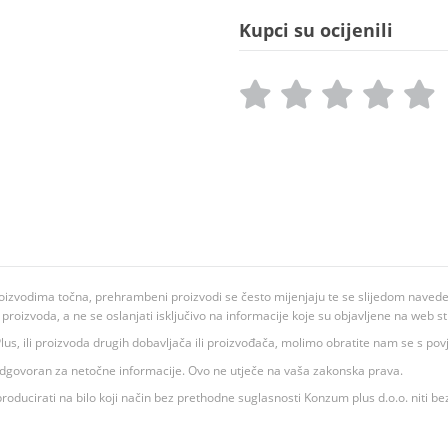
Kupci su ocijenili
oizvodima točna, prehrambeni proizvodi se često mijenjaju te se slijedom navedeno
ju proizvoda, a ne se oslanjati isključivo na informacije koje su objavljene na web st
 K Plus, ili proizvoda drugih dobavljača ili proizvođača, molimo obratite nam se s p
 odgovoran za netočne informacije. Ovo ne utječe na vaša zakonska prava.
roducirati na bilo koji način bez prethodne suglasnosti Konzum plus d.o.o. niti be