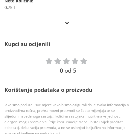
Neto količina:
0,75 l
Kupci su ocijenili
0
od 5
Korištenje podataka o proizvodu
Iako smo poduzeli sve mjere kako bismo osigurali da je svaka informacija o
proizvodima točna, prehrambeni proizvodi se često mijenjaju te se
slijedom navedenoga sastojci, količina sastojaka, nutritivna vrijednost,
alergeni mogu promjeniti. Prije konzumacije trebali biste uvijek pročitati
etiketu tj. deklaraciju proizvoda, a ne se oslanjati isključivo na informacije
koje su objavljene na web stranici.