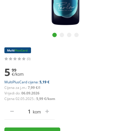
Multi
PlusCard
(0)
5
99
€/kom
MultiPlusCard cijena:
5,19 €
Cijena za j.m.:
7,99 €/l
Vrijedi do:
06.09.2026
Cijena 02.05.2025.:
5,99 €/kom
kom