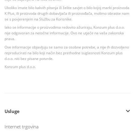
Ukoliko imate bilo kakvih pitanja ili želite savjet o bilo kojoj marki proizvoda
K Plus, ili proizvoda drugih dobavljača ili proizvođača, molimo obratite nam
se s povjerenjem na Službu za Korisnike.
Iako se informacije o proizvodima redovito ažuriraju, Konzum plus d.o.o.
nije odgovoran za netočne informacije. Ovo ne utječe na vaša zakonska
prava.
Ove informacije objavljuju se samo za osobne potrebe, a nije ih dozvoljeno
reproducirati na bilo koji način bez prethodne suglasnosti Konzum plus
d.o.o. niti bez pisane potvrde.
Konzum plus d.o.o.
Usluge
Internet trgovina