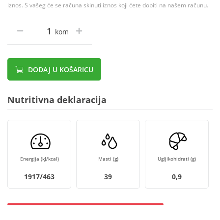
iznos. S vašeg će se računa skinuti iznos koji ćete dobiti na našem računu.
kom
DODAJ U KOŠARICU
Nutritivna deklaracija
Energija (kJ/kcal)
Masti (g)
Ugljikohidrati (g)
1917/463
39
0,9