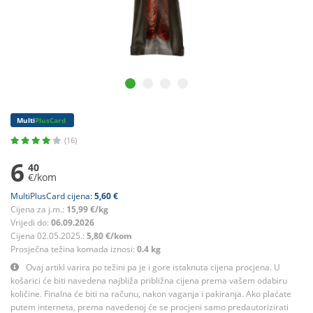
Multi
PlusCard
(16)
6
40
€/kom
MultiPlusCard cijena:
5,60 €
Cijena za j.m.:
15,99 €/kg
Vrijedi do:
06.09.2026
Cijena 02.05.2025.:
5,80 €/kom
Prosječna težina komada iznosi:
0.4 kg
Ovaj artikl varira po težini pa je i gore istaknuta cijena procjena. U
košarici će biti navedena najbliža približna cijena prema vašem odabiru
količine. Finalna će biti na računu, nakon vaganja i pakiranja. Ako plaćate
putem interneta, prema navedenoj će se procjeni samo predautorizirati