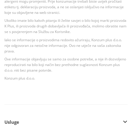
alergeni mogu promjeniti. Prije konzumacije trebali biste uvijek pročitati
etiketu tj. deklaraciju proizvoda, a ne se oslanjati isključivo na informacije
koje su objavljene na web stranici.
Ukoliko imate bilo kakvih pitanja ili želite savjet o bilo kojoj marki proizvoda
K Plus, ili proizvoda drugih dobavljača ili proizvođača, molimo obratite nam
se s povjerenjem na Službu za Korisnike.
Iako se informacije o proizvodima redovito ažuriraju, Konzum plus d.o.o.
nije odgovoran za netočne informacije. Ovo ne utječe na vaša zakonska
prava.
Ove informacije objavljuju se samo za osobne potrebe, a nije ih dozvoljeno
reproducirati na bilo koji način bez prethodne suglasnosti Konzum plus
d.o.o. niti bez pisane potvrde.
Konzum plus d.o.o.
Usluge