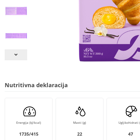
Nutritivna deklaracija
Energija (kJ/kcal)
Masti (g)
Ugljikohidrati (
1735/415
22
47