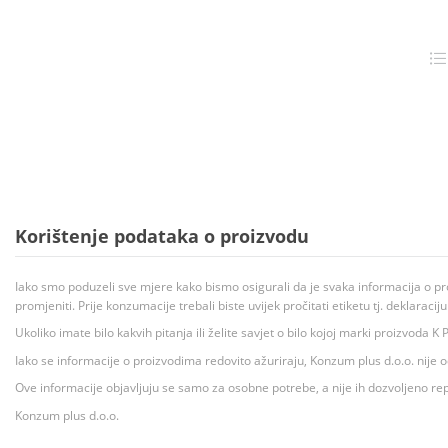
Korištenje podataka o proizvodu
Iako smo poduzeli sve mjere kako bismo osigurali da je svaka informacija o pr
promjeniti. Prije konzumacije trebali biste uvijek pročitati etiketu tj. deklaraci
Ukoliko imate bilo kakvih pitanja ili želite savjet o bilo kojoj marki proizvoda
Iako se informacije o proizvodima redovito ažuriraju, Konzum plus d.o.o. nije
Ove informacije objavljuju se samo za osobne potrebe, a nije ih dozvoljeno rep
Konzum plus d.o.o.