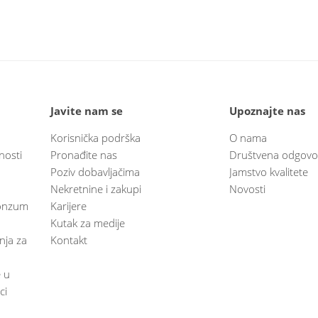
Javite nam se
Upoznajte nas
Korisnička podrška
O nama
nosti
Pronađite nas
Društvena odgovo
Poziv dobavljačima
Jamstvo kvalitete
Nekretnine i zakupi
Novosti
 Konzum
Karijere
Kutak za medije
anja za
Kontakt
e u
ci