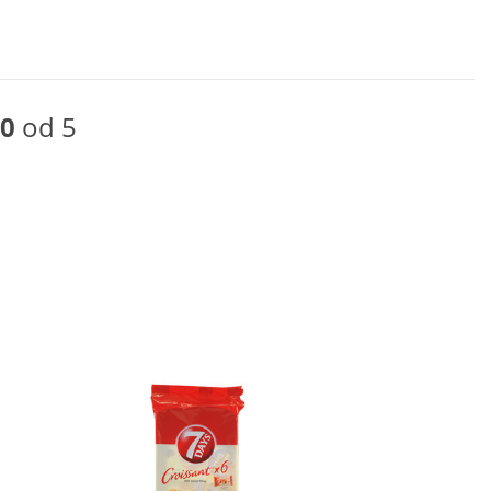
0
od 5