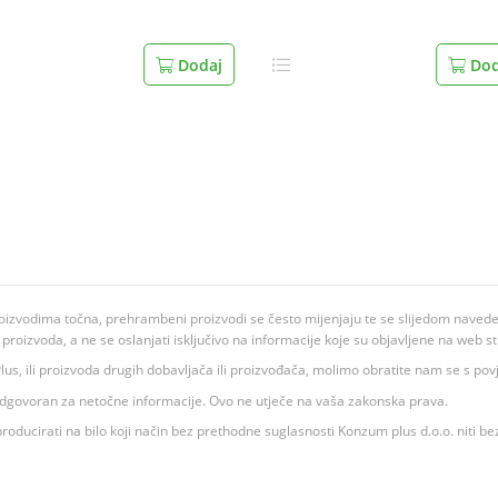
Dodaj
Dod
oizvodima točna, prehrambeni proizvodi se često mijenjaju te se slijedom navedeno
ju proizvoda, a ne se oslanjati isključivo na informacije koje su objavljene na web st
 K Plus, ili proizvoda drugih dobavljača ili proizvođača, molimo obratite nam se s p
 odgovoran za netočne informacije. Ovo ne utječe na vaša zakonska prava.
roducirati na bilo koji način bez prethodne suglasnosti Konzum plus d.o.o. niti be