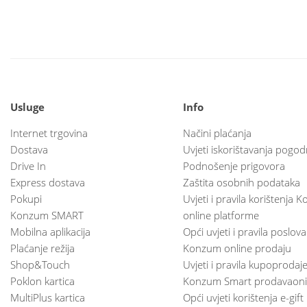
Usluge
Info
Internet trgovina
Načini plaćanja
Dostava
Uvjeti iskorištavanja pogod
Drive In
Podnošenje prigovora
Express dostava
Zaštita osobnih podataka
Pokupi
Uvjeti i pravila korištenja
Konzum SMART
online platforme
Mobilna aplikacija
Opći uvjeti i pravila poslov
Plaćanje režija
Konzum online prodaju
Shop&Touch
Uvjeti i pravila kupoprodaj
Poklon kartica
Konzum Smart prodavaoni
MultiPlus kartica
Opći uvjeti korištenja e-gift