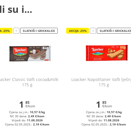
 su i...
JA -25%
!
SLATKIŠI I GRICKALICE
AKCIJA -25%
!
SLATKIŠI I GRICKALIC
acker Classic Vafli cocoa&milk
Loacker Napolitaner Vafli lješn
175 g
175 g
1
1
85
85
€/kom
€/kom
Cijena za j.m.:
10,57 €/kg
Cijena za j.m.:
10,57 €/kg
NC 30 dana:
2,49 €/kom
NC 30 dana:
2,49 €/kom
Vrijedi do:
11.08.2026
Vrijedi do:
11.08.2026
Cijena 02.05.2025.:
2,19 €/kom
Cijena 02.05.2025.:
2,19 €/kom