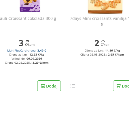
auli Croissant čokolada 300 g
7days Mini croissants vanilija
g
3
2
79
75
€/kom
€/kom
MultiPlusCard cijena:
3,49 €
Cijena za j.m.:
14,86 €/kg
Cijena za j.m.:
12,63 €/kg
Cijena 02.05.2025.:
2,65 €/kom
Vrijedi do:
06.09.2026
Cijena 02.05.2025.:
3,29 €/kom
Dodaj
Dod