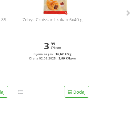
 185
7days Croissant kakao 6x40 g
3
99
€/kom
Cijena za j.m.:
16,62 €/kg
Cijena 02.05.2025.:
3,99 €/kom
aj
Dodaj