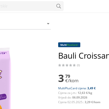
Multi
PlusCard
Bauli Croissan
(0)
3
79
€/kom
MultiPlusCard cijena:
3,49 €
Cijena za j.m.:
12,63 €/kg
Vrijedi do:
06.09.2026
Cijena 02.05.2025.:
3,29 €/kom