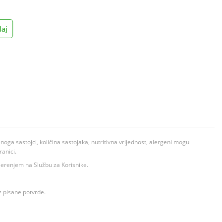
aj
ga sastojci, količina sastojaka, nutritivna vrijednost, alergeni mogu
ranici.
ovjerenjem na Službu za Korisnike.
z pisane potvrde.