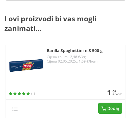
I ovi proizvodi bi vas mogli
zanimati...
Barilla Spaghettini n.3 500 g
Cijena za j.m.:
2,18 €/kg
Cijena 02.05.2025.:
1,09 €/kom
1
09
(1)
€/kom
Dodaj