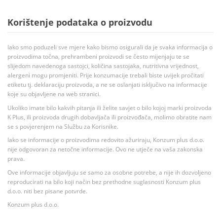
Korištenje podataka o proizvodu
Iako smo poduzeli sve mjere kako bismo osigurali da je svaka informacija o
proizvodima točna, prehrambeni proizvodi se često mijenjaju te se
slijedom navedenoga sastojci, količina sastojaka, nutritivna vrijednost,
alergeni mogu promjeniti. Prije konzumacije trebali biste uvijek pročitati
etiketu tj. deklaraciju proizvoda, a ne se oslanjati isključivo na informacije
koje su objavljene na web stranici.
Ukoliko imate bilo kakvih pitanja ili želite savjet o bilo kojoj marki proizvoda
K Plus, ili proizvoda drugih dobavljača ili proizvođača, molimo obratite nam
se s povjerenjem na Službu za Korisnike.
Iako se informacije o proizvodima redovito ažuriraju, Konzum plus d.o.o.
nije odgovoran za netočne informacije. Ovo ne utječe na vaša zakonska
prava.
Ove informacije objavljuju se samo za osobne potrebe, a nije ih dozvoljeno
reproducirati na bilo koji način bez prethodne suglasnosti Konzum plus
d.o.o. niti bez pisane potvrde.
Konzum plus d.o.o.