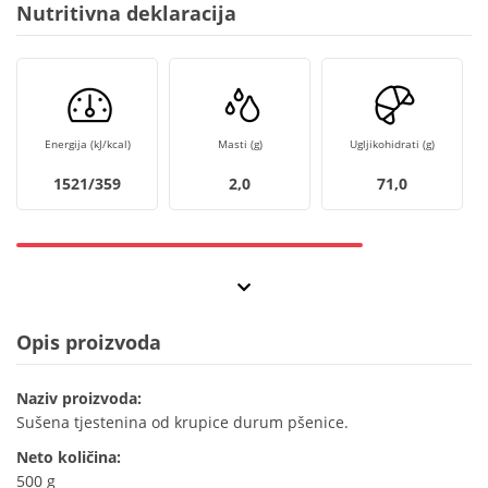
Nutritivna deklaracija
Energija (kJ/kcal)
Masti (g)
Ugljikohidrati (g)
1521/359
2,0
71,0
Opis proizvoda
Naziv proizvoda:
Sušena tjestenina od krupice durum pšenice.
Neto količina:
500 g