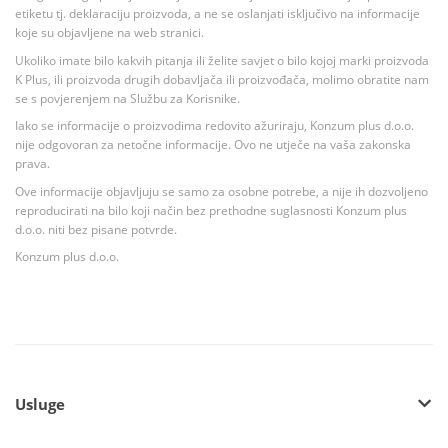
etiketu tj. deklaraciju proizvoda, a ne se oslanjati isključivo na informacije
koje su objavljene na web stranici.
Ukoliko imate bilo kakvih pitanja ili želite savjet o bilo kojoj marki proizvoda
K Plus, ili proizvoda drugih dobavljača ili proizvođača, molimo obratite nam
se s povjerenjem na Službu za Korisnike.
Iako se informacije o proizvodima redovito ažuriraju, Konzum plus d.o.o.
nije odgovoran za netočne informacije. Ovo ne utječe na vaša zakonska
prava.
Ove informacije objavljuju se samo za osobne potrebe, a nije ih dozvoljeno
reproducirati na bilo koji način bez prethodne suglasnosti Konzum plus
d.o.o. niti bez pisane potvrde.
Konzum plus d.o.o.
Usluge