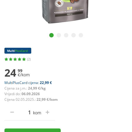
Multi
PlusCard
(2)
24
99
€/kom
MultiPlusCard cijena:
22,99 €
Cijena za j.m.:
24,99 €/kg
Vrijedi do:
06.09.2026
Cijena 02.05.2025.:
22,99 €/kom
kom