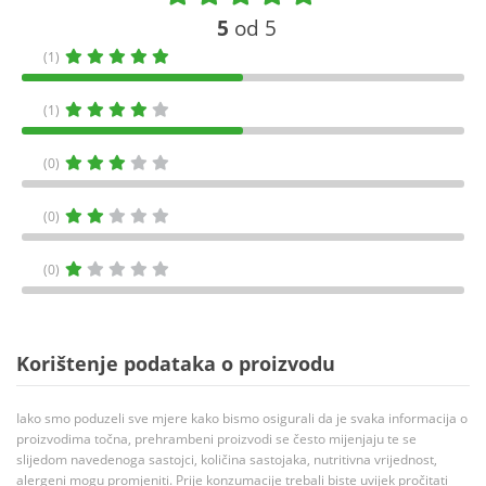
5
od 5
(1)
(1)
(0)
(0)
(0)
Korištenje podataka o proizvodu
Iako smo poduzeli sve mjere kako bismo osigurali da je svaka informacija o
proizvodima točna, prehrambeni proizvodi se često mijenjaju te se
slijedom navedenoga sastojci, količina sastojaka, nutritivna vrijednost,
alergeni mogu promjeniti. Prije konzumacije trebali biste uvijek pročitati