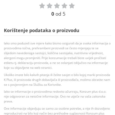
0
od 5
Korištenje podataka o proizvodu
Iako smo poduzeli sve mjere kako bismo osigurali da je svaka informacija o
proizvodima točna, prehrambeni proizvodi se često mijenjaju te se
slijedom navedenoga sastojci, količina sastojaka, nutritivna vrijednost,
alergeni mogu promjeniti. Prije konzumacije trebali biste uvijek pročitati
etiketu tj. deklaraciju proizvoda, a ne se oslanjati isključivo na informacije
koje su objavljene na web stranici.
Ukoliko imate bilo kakvih pitanja ili želite savjet o bilo kojoj marki proizvoda
K Plus, ili proizvoda drugih dobavljača ili proizvođača, molimo obratite nam
se s povjerenjem na Službu za Korisnike.
Iako se informacije o proizvodima redovito ažuriraju, Konzum plus d.o.o.
nije odgovoran za netočne informacije. Ovo ne utječe na vaša zakonska
prava.
Ove informacije objavljuju se samo za osobne potrebe, a nije ih dozvoljeno
reproducirati na bilo koji način bez prethodne suglasnosti Konzum plus