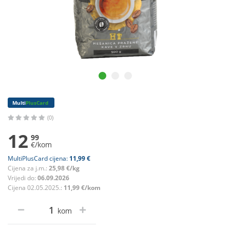
Multi
PlusCard
(0)
12
99
€/kom
MultiPlusCard cijena:
11,99 €
Cijena za j.m.:
25,98 €/kg
Vrijedi do:
06.09.2026
Cijena 02.05.2025.:
11,99 €/kom
kom