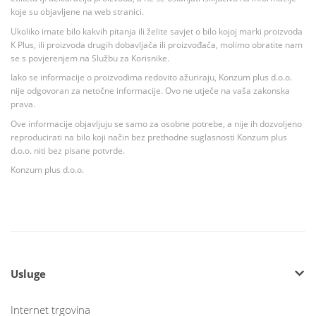
koje su objavljene na web stranici.
Ukoliko imate bilo kakvih pitanja ili želite savjet o bilo kojoj marki proizvoda
K Plus, ili proizvoda drugih dobavljača ili proizvođača, molimo obratite nam
se s povjerenjem na Službu za Korisnike.
Iako se informacije o proizvodima redovito ažuriraju, Konzum plus d.o.o.
nije odgovoran za netočne informacije. Ovo ne utječe na vaša zakonska
prava.
Ove informacije objavljuju se samo za osobne potrebe, a nije ih dozvoljeno
reproducirati na bilo koji način bez prethodne suglasnosti Konzum plus
d.o.o. niti bez pisane potvrde.
Konzum plus d.o.o.
Usluge
Internet trgovina