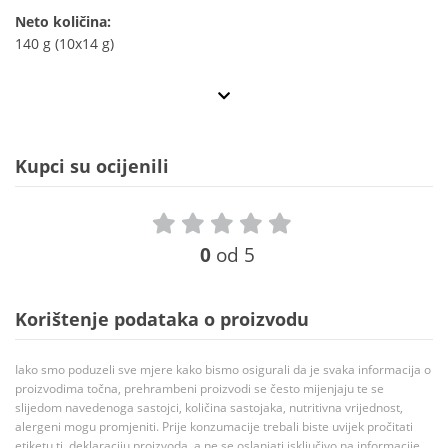
Neto količina:
140 g (10x14 g)
Kupci su ocijenili
0
od 5
Korištenje podataka o proizvodu
Iako smo poduzeli sve mjere kako bismo osigurali da je svaka informacija o
proizvodima točna, prehrambeni proizvodi se često mijenjaju te se
slijedom navedenoga sastojci, količina sastojaka, nutritivna vrijednost,
alergeni mogu promjeniti. Prije konzumacije trebali biste uvijek pročitati
etiketu tj. deklaraciju proizvoda, a ne se oslanjati isključivo na informacije