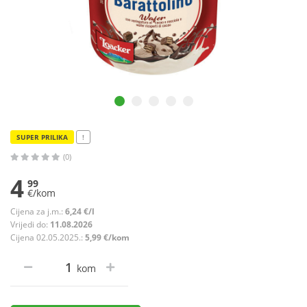
SUPER PRILIKA
!
(0)
4
99
€/kom
Cijena za j.m.:
6,24 €/l
Vrijedi do:
11.08.2026
Cijena 02.05.2025.:
5,99 €/kom
kom