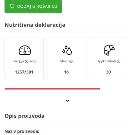
DODAJ U KOŠARICU
Nutritivna deklaracija
Energija (kJ/kcal)
Masti (g)
Ugljikohidrati (g)
1257/301
18
30
Opis proizvoda
Naziv proizvoda: