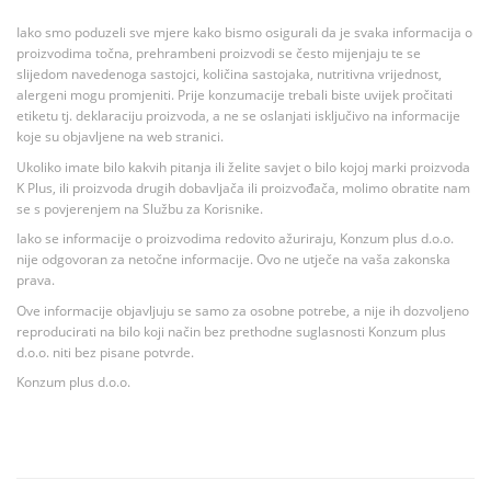
Iako smo poduzeli sve mjere kako bismo osigurali da je svaka informacija o
proizvodima točna, prehrambeni proizvodi se često mijenjaju te se
slijedom navedenoga sastojci, količina sastojaka, nutritivna vrijednost,
alergeni mogu promjeniti. Prije konzumacije trebali biste uvijek pročitati
etiketu tj. deklaraciju proizvoda, a ne se oslanjati isključivo na informacije
koje su objavljene na web stranici.
Ukoliko imate bilo kakvih pitanja ili želite savjet o bilo kojoj marki proizvoda
K Plus, ili proizvoda drugih dobavljača ili proizvođača, molimo obratite nam
se s povjerenjem na Službu za Korisnike.
Iako se informacije o proizvodima redovito ažuriraju, Konzum plus d.o.o.
nije odgovoran za netočne informacije. Ovo ne utječe na vaša zakonska
prava.
Ove informacije objavljuju se samo za osobne potrebe, a nije ih dozvoljeno
reproducirati na bilo koji način bez prethodne suglasnosti Konzum plus
d.o.o. niti bez pisane potvrde.
Konzum plus d.o.o.