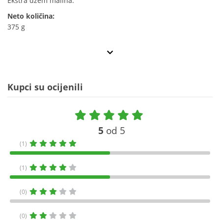
Ekstra džem malina.
Neto količina:
375 g
Kupci su ocijenili
5
od 5
(1)
(1)
(0)
(0)