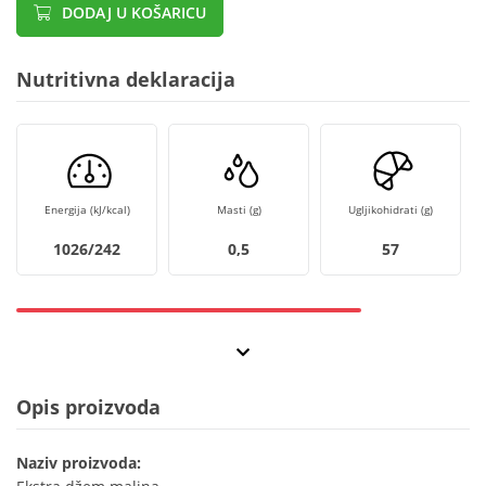
DODAJ U KOŠARICU
Nutritivna deklaracija
Energija (kJ/kcal)
Masti (g)
Ugljikohidrati (g)
1026/242
0,5
57
Opis proizvoda
Naziv proizvoda: