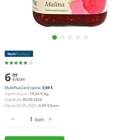
Multi
PlusCard
(2)
6
09
€/kom
MultiPlusCard cijena:
5,69 €
Cijena za j.m.:
16,24 €/kg
Vrijedi do:
06.09.2026
Cijena 02.05.2025.:
6,09 €/kom
kom