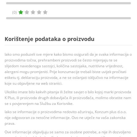
(0)
Korištenje podataka o proizvodu
Iako smo poduzeli sve mjere kako bismo osigurali da je svaka informacija o
proizvodima točna, prehrambeni proizvodi se često mijenjaju te se
slijedom navedenoga sastojci, količina sastojaka, nutritivna vrijednost,
alergeni mogu promjeniti. Prije konzumacije trebali biste uvijek pročitati
etiketu tj. deklaraciju proizvoda, a ne se oslanjati isključivo na informacije
koje su objavljene na web stranici.
Ukoliko imate bilo kakvih pitanja ili želite savjet o bilo kojoj marki proizvoda
K Plus, ili proizvoda drugih dobavljača ili proizvođača, molimo obratite nam
se s povjerenjem na Službu za Korisnike.
Iako se informacije o proizvodima redovito ažuriraju, Konzum plus d.o.o.
nije odgovoran za netočne informacije. Ovo ne utječe na vaša zakonska
prava.
Ove informacije objavljuju se samo za osobne potrebe, a nije ih dozvoljeno