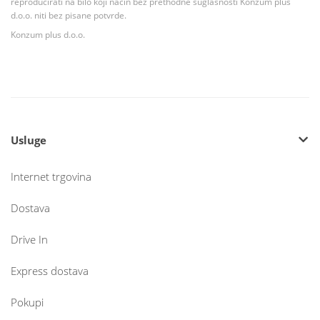
reproducirati na bilo koji način bez prethodne suglasnosti Konzum plus
d.o.o. niti bez pisane potvrde.
Konzum plus d.o.o.
Usluge
Internet trgovina
Dostava
Drive In
Express dostava
Pokupi