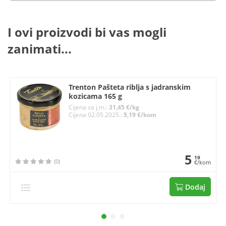
I ovi proizvodi bi vas mogli
zanimati...
Trenton Pašteta riblja s jadranskim
kozicama 165 g
Cijena za j.m.:
31,45 €/kg
Cijena 02.05.2025.:
5,19 €/kom
5
19
(0)
€/kom
Dodaj