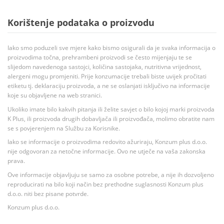
Korištenje podataka o proizvodu
Iako smo poduzeli sve mjere kako bismo osigurali da je svaka informacija o
proizvodima točna, prehrambeni proizvodi se često mijenjaju te se
slijedom navedenoga sastojci, količina sastojaka, nutritivna vrijednost,
alergeni mogu promjeniti. Prije konzumacije trebali biste uvijek pročitati
etiketu tj. deklaraciju proizvoda, a ne se oslanjati isključivo na informacije
koje su objavljene na web stranici.
Ukoliko imate bilo kakvih pitanja ili želite savjet o bilo kojoj marki proizvoda
K Plus, ili proizvoda drugih dobavljača ili proizvođača, molimo obratite nam
se s povjerenjem na Službu za Korisnike.
Iako se informacije o proizvodima redovito ažuriraju, Konzum plus d.o.o.
nije odgovoran za netočne informacije. Ovo ne utječe na vaša zakonska
prava.
Ove informacije objavljuju se samo za osobne potrebe, a nije ih dozvoljeno
reproducirati na bilo koji način bez prethodne suglasnosti Konzum plus
d.o.o. niti bez pisane potvrde.
Konzum plus d.o.o.