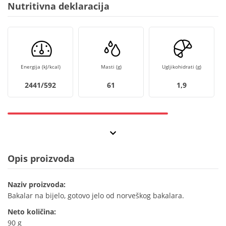
Nutritivna deklaracija
Energija (kJ/kcal)
Masti (g)
Ugljikohidrati (g)
2441/592
61
1,9
Opis proizvoda
Naziv proizvoda:
Bakalar na bijelo, gotovo jelo od norveškog bakalara.
Neto količina:
90 g